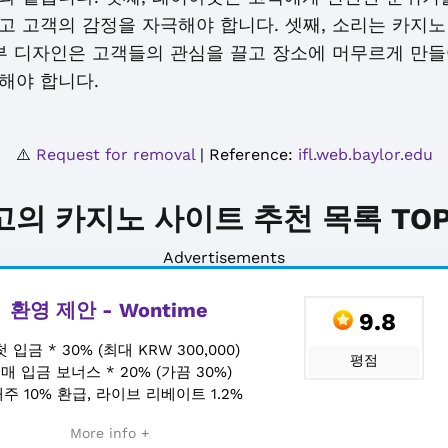
고 고객의 감정을 자극해야 합니다. 셋째, 소리는 카지
부 디자인은 고객들의 관심을 끌고 장소에 머무르게 만들
해야 합니다.
⚠️
Request for removal
| Reference:
ifl.web.baylor.edu
고의 카지노 사이트 추천 목록 TOP 
Advertisements
환영 제안 - Wontime
9.8
첫 입금 * 30% (최대 KRW 300,000)
평점
+
매 입금 보너스 * 20% (가끔 30%)
주 10% 환급, 라이브 리베이트 1.2%
More info +