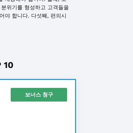
노 분위기를 형성하고 고객들을
어야 합니다. 다섯째, 편의시
10
보너스 청구