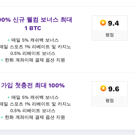
00% 신규 웰컴 보너스 최대
9.4
1 BTC
평점
+
매일 5% 캐쉬백 보너스
매일 스포츠 1% 리베이트 및 카지노
0.5% 리베이트 보너스
+
한화 계좌이체 결제 옵션 지원
가입 첫충전 최대 100%
9.6
+
매일 5% 캐쉬백 보너스
평점
매일 스포츠 1% 리베이트 및 카지노
0.5% 리베이트 보너스
+
한화 계좌이체 결제 옵션 지원