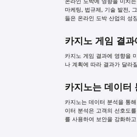
온라인 도박에 영향을 미치는 
마케팅, 법규제, 기술 발전,
들은 온라인 도박 산업의 성장
카지노 게임 결과
카지노 게임 결과에 영향을 미
나 계획에 따라 결과가 달라질
카지노는 데이터 
카지노는 데이터 분석을 통해
이터 분석은 고객의 선호도를
를 사용하여 보안을 강화하고