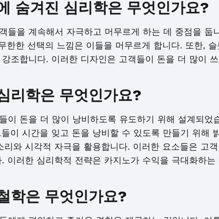
에 숨겨진 심리학은 무엇인가요?
객들을 계속해서 자극하고 머무르게 하는 데 중점을 둡니다
 무한한 선택의 느낌은 이들을 머무르게 합니다. 또한, 
 강조합니다. 이러한 디자인은 고객들이 돈을 더 많이 
 심리학은 무엇인가요?
들이 돈을 더 많이 낭비하도록 유도하기 위해 설계되었
들이 시간을 잊고 돈을 낭비할 수 있도록 만들기 위해 밝
 소리와 시각적 자극을 활용합니다. 이러한 요소들은 고객
. 이러한 심리학적 전략은 카지노가 수익을 극대화하는 
철학은 무엇인가요?