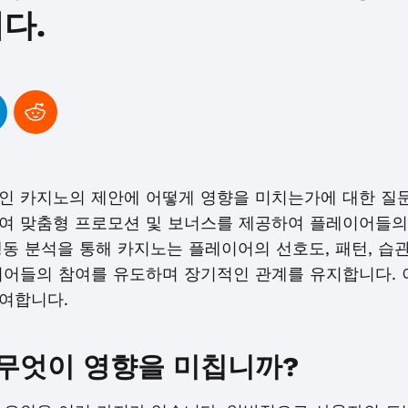
다.
인 카지노의 제안에 어떻게 영향을 미치는가에 대한 질문
여 맞춤형 프로모션 및 보너스를 제공하여 플레이어들의
동 분석을 통해 카지노는 플레이어의 선호도, 패턴, 습
이어들의 참여를 유도하며 장기적인 관계를 유지합니다. 
여합니다.
무엇이 영향을 미칩니까?