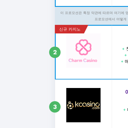
이 프로모션은 특정 약관에 따르며 여기에 
프로모션에서 어떻게 
신규 카지노
+
2
+
매
3
+