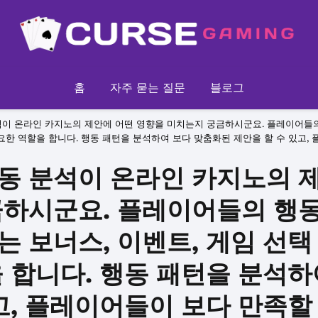
홈
자주 묻는 질문
블로그
이 온라인 카지노의 제안에 어떤 영향을 미치는지 궁금하시군요. 플레이어들의
중요한 역할을 합니다. 행동 패턴을 분석하여 보다 맞춤화된 제안을 할 수 있고,
동 분석이 온라인 카지노의 
금하시군요. 플레이어들의 행
 보너스, 이벤트, 게임 선택
 합니다. 행동 패턴을 분석
고, 플레이어들이 보다 만족할