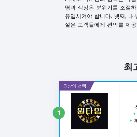
명과 색상은 분위기를 조절하
유입시켜야 합니다. 넷째, 내
설은 고객들에게 편의를 제공
최
최상의 선택
+
1
+
매