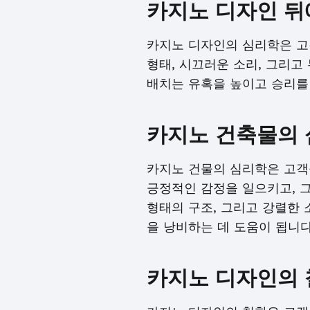
카지노 디자인 뒤
카지노 디자인의 심리학은 고
형태, 시끄러운 소리, 그리고
배치는 유혹을 높이고 승리를
카지노 건축물의
카지노 건물의 심리학은 고객
긍정적인 감정을 일으키고, 그
형태의 구조, 그리고 강렬한
을 낭비하는 데 도움이 됩니다
카지노 디자인의 