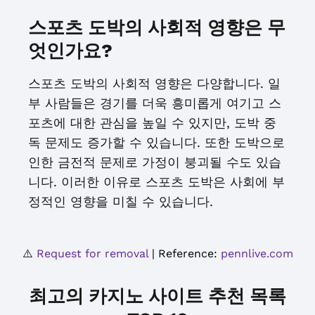
스포츠 도박의 사회적 영향은 무
엇인가요?
스포츠 도박의 사회적 영향은 다양합니다. 일
부 사람들은 경기를 더욱 흥미롭게 여기고 스
포츠에 대한 관심을 높일 수 있지만, 도박 중
독 문제도 증가할 수 있습니다. 또한 도박으로
인한 금전적 문제로 가정이 붕괴될 수도 있습
니다. 이러한 이유로 스포츠 도박은 사회에 부
정적인 영향을 미칠 수 있습니다.
⚠️
Request for removal
| Reference:
pennlive.com
최고의 카지노 사이트 추천 목록