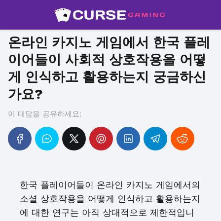
온라인 카지노 게임에서 한국 플레
이어들이 사회적 상호작용을 어떻
게 인식하고 활용하는지 궁금하신
가요?
이 대답을 공유하세요:
한국 플레이어들이 온라인 카지노 게임에서의
소셜 상호작용을 어떻게 인식하고 활용하는지
에 대한 연구는 아직 상대적으로 제한적입니