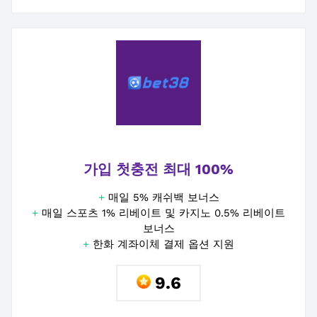
가입 첫충전 최대 100%
+
매일 5% 캐쉬백 보너스
+
매일 스포츠 1% 리베이트 및 카지노 0.5% 리베이트
보너스
+
한화 계좌이체 결제 옵션 지원
9.6