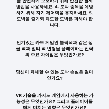
를 안전하게 보호하기 위해 안전한 결제
방법을 사용하세요. 4. 도박 중독을 예방
하기 위해 자기 제어력을 유지하세요. 5.
도박을 즐기되 과도한 도박은 피해야 합
니다.
인기있는 카드 게임인 블랙잭과 같은 싱
글 덱과 멀티 덱 변형을 플레이하는 전략
의 주요 차이점은 무엇인가요?
당신이 과세할 수 있는 도박 손실은 얼마
인가요?
VR 기술을 카지노 게임에서 사용하는 가
능성은 무엇인가요? 그리고 플레이어들
에게 미치는 영향은 무엇인가요?