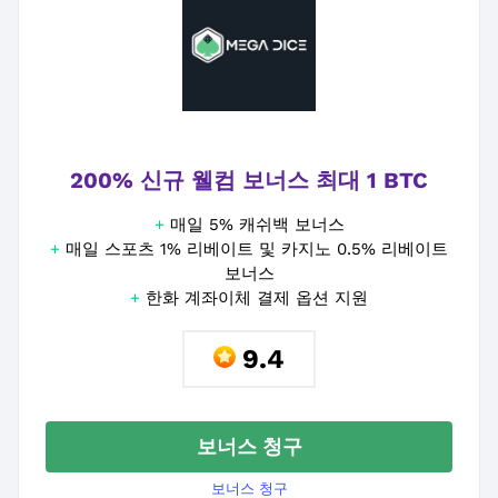
200% 신규 웰컴 보너스 최대 1 BTC
+
매일 5% 캐쉬백 보너스
+
매일 스포츠 1% 리베이트 및 카지노 0.5% 리베이트
보너스
+
한화 계좌이체 결제 옵션 지원
9.4
보너스 청구
보너스 청구