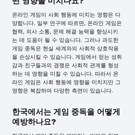
떤 영향을 미치나요?
온라인 게임이 사회 행동에 미치는 영향은 다
양합니다. 일부 연구에 따르면, 온라인 게임은
협력, 의사 소통, 문제 해결 능력을 향상시키
는 데 도움이 될 수 있습니다. 그러나 과도한
게임 중독은 현실 세계와의 사회적 상호작용
을 손상시킬 수 있습니다. 게임에서 얻는 성취
감과 친구들과의 경쟁은 사회적 관계를 형성
하는 데 영향을 미칠 수 있습니다. 따라서 온
라인 게임은 사회 행동에 영향을 미치지만 그
영향은 복잡하며 다양한 측면이 있습니다.
한국에서는 게임 중독을 어떻게
예방하나요?