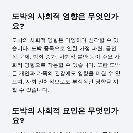
도박의 사회적 영향은 무엇인가
요?
도박의 사회적 영향은 다양하며 심각할 수 있
습니다. 도박 중독으로 인한 가정 파탄, 금전
적 문제, 범죄 증가, 사회적 불안 등이 주요 사
회적 영향으로 작용할 수 있습니다. 또한 도박
은 개인과 가족의 건강에도 영향을 미칠 수 있
으며, 사회 전체적으로도 부정적인 영향을 끼
칠 수 있습니다.
도박의 사회적 요인은 무엇인가
요?