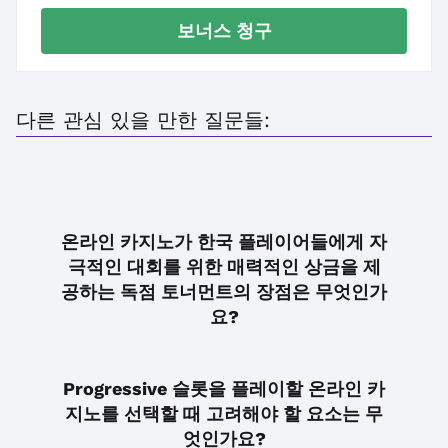
보너스 청구
다른 관심 있을 만한 질문들:
온라인 카지노가 한국 플레이어들에게 자
극적인 대회를 위한 매력적인 상금을 제
공하는 독점 토너먼트의 장점은 무엇인가
요?
Progressive 슬롯을 플레이할 온라인 카
지노를 선택할 때 고려해야 할 요소는 무
엇인가요?