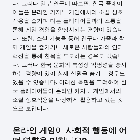
다. 그러나 일부 연구에 따르면, 한국 플레이
어들은 온라인 카지노 게임에서의 소셜 상호
작용을 즐기며 다른 플레이어들과의 소통을
통해 게임 경험을 향상시키는 경향이 있습니
다. 또한, 소셜 기능을 통해 친구나 가족과 함
께 게임을 즐기거나 새로운 사람들과의 인터
랙션을 통해 친목을 도모하는 경우도 있습니
다. 그러나 한국 문화의 특성상 익명성을 중시
하는 경향이 있어 실제 신원을 숨기는 경우도
있을 수 있습니다. 이러한 측면을 고려하여 한
국 플레이어들이 온라인 카지노 게임에서의
소셜 상호작용을 다양하게 활용하고 있는 것
으로 보입니다.
온라인 게임이 사회적 행동에 어