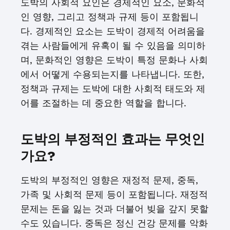
도박의 사회적 요인은 경제적인 요소, 문화적
인 영향, 그리고 정책과 규제 등이 포함됩니
다. 경제적인 요소는 도박이 경제적 어려움을
겪는 사람들에게 유혹이 될 수 있음을 의미하
며, 문화적인 영향은 도박이 특정 문화나 사회
에서 어떻게 수용되는지를 나타냅니다. 또한,
정책과 규제는 도박에 대한 사회적 태도와 제
어를 조절하는 데 중요한 역할을 합니다.
도박의 부정적인 효과는 무엇인
가요?
도박의 부정적인 영향은 재정적 문제, 중독,
가족 및 사회적 문제 등이 포함됩니다. 재정적
문제는 돈을 잃는 것과 더불어 빚을 갚지 못할
수도 있습니다. 중독은 정신 건강 문제를 악화