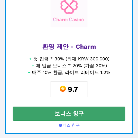
환영 제안 - Charm
+
첫 입금 * 30% (최대 KRW 300,000)
+
매 입금 보너스 * 20% (가끔 30%)
+
매주 10% 환급, 라이브 리베이트 1.2%
9.7
보너스 청구
보너스 청구