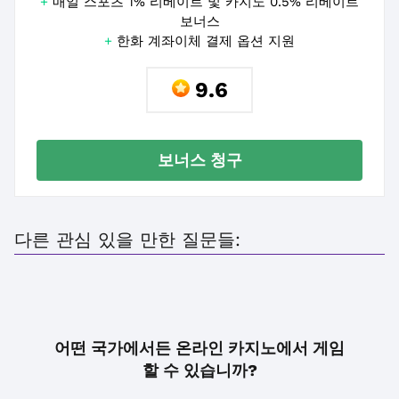
+
매일 스포츠 1% 리베이트 및 카지노 0.5% 리베이트
보너스
+
한화 계좌이체 결제 옵션 지원
9.6
보너스 청구
다른 관심 있을 만한 질문들:
어떤 국가에서든 온라인 카지노에서 게임
할 수 있습니까?