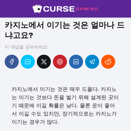
카지노에서 이기는 것은 얼마나 드
냐고요?
이 대답을 공유하세요:
카지노에서 이기는 것은 매우 드물다. 카지노
는 이기는 것보다 돈을 벌기 위해 설계된 곳이
기 때문에 이길 확률은 낮다. 물론 운이 좋아
서 이길 수도 있지만, 장기적으로는 카지노가
이기는 경우가 많다.