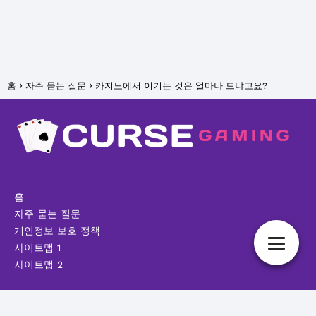
홈
자주 묻는 질문
카지노에서 이기는 것은 얼마나 드냐고요?
홈
자주 묻는 질문
개인정보 보호 정책
사이트맵 1
사이트맵 2