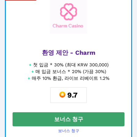
환영 제안 - Charm
+
첫 입금 * 30% (최대 KRW 300,000)
+
매 입금 보너스 * 20% (가끔 30%)
+
매주 10% 환급, 라이브 리베이트 1.2%
9.7
보너스 청구
보너스 청구