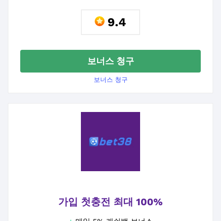
9.4
보너스 청구
보너스 청구
가입 첫충전 최대 100%