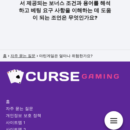
서 제공되는 보너스 조건과 용어를 해석
하고 베팅 요구 사항을 이해하는 데 도움
이 되는 조언은 무엇인가요?
홈
자주 묻는 질문
마틴게일은 얼마나 위험한가요?
홈
자주 묻는 질문
개인정보 보호 정책
사이트맵 1
사이트맵 2