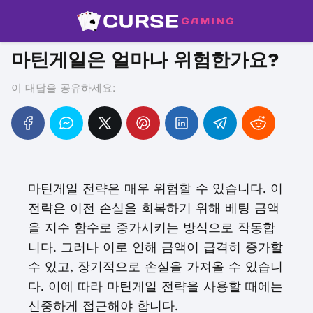
마틴게일은 얼마나 위험한가요?
이 대답을 공유하세요:
마틴게일 전략은 매우 위험할 수 있습니다. 이
전략은 이전 손실을 회복하기 위해 베팅 금액
을 지수 함수로 증가시키는 방식으로 작동합
니다. 그러나 이로 인해 금액이 급격히 증가할
수 있고, 장기적으로 손실을 가져올 수 있습니
다. 이에 따라 마틴게일 전략을 사용할 때에는
신중하게 접근해야 합니다.