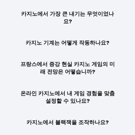
카지노에서 가장 큰 내기는 무엇이었나
요?
카지노 기계는 어떻게 작동하나요?
프랑스에서 증강 현실 카지노 게임의 미
래 전망은 어떻습니까?
온라인 카지노에서 내 게임 경험을 맞춤
설정할 수 있나요?
카지노에서 블랙잭을 조작하나요?