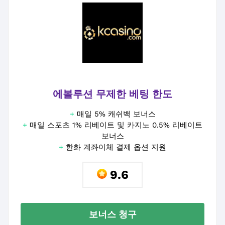
에볼루션 무제한 베팅 한도
+
매일 5% 캐쉬백 보너스
+
매일 스포츠 1% 리베이트 및 카지노 0.5% 리베이트
보너스
+
한화 계좌이체 결제 옵션 지원
9.6
보너스 청구