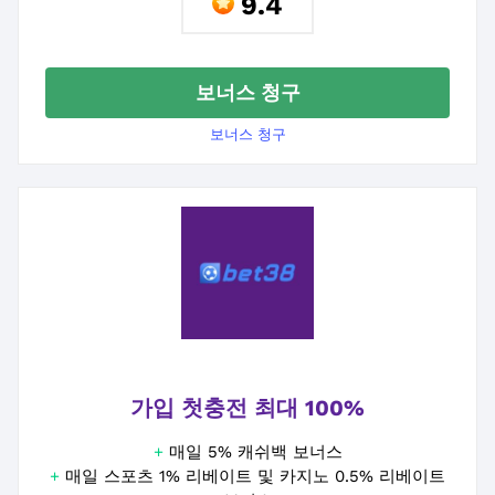
9.4
보너스 청구
보너스 청구
가입 첫충전 최대 100%
+
매일 5% 캐쉬백 보너스
+
매일 스포츠 1% 리베이트 및 카지노 0.5% 리베이트