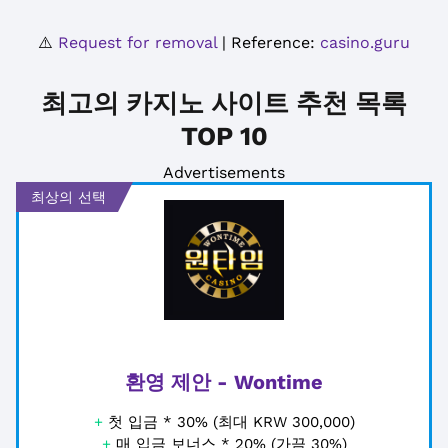
⚠️
Request for removal
| Reference:
casino.guru
최고의 카지노 사이트 추천 목록
TOP 10
Advertisements
최상의 선택
환영 제안 - Wontime
+
첫 입금 * 30% (최대 KRW 300,000)
+
매 입금 보너스 * 20% (가끔 30%)