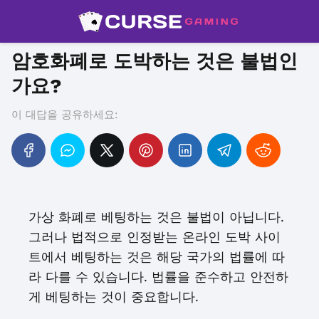
암호화폐로 도박하는 것은 불법인
가요?
이 대답을 공유하세요:
가상 화폐로 베팅하는 것은 불법이 아닙니다.
그러나 법적으로 인정받는 온라인 도박 사이
트에서 베팅하는 것은 해당 국가의 법률에 따
라 다를 수 있습니다. 법률을 준수하고 안전하
게 베팅하는 것이 중요합니다.