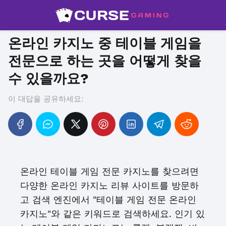
온라인 카지노 중 테이블 게임을
전문으로 하는 곳을 어떻게 찾을
수 있을까요?
이 대답을 공유하세요:
온라인 테이블 게임 전문 카지노를 찾으려면
다양한 온라인 카지노 리뷰 사이트를 방문하
고 검색 엔진에서 "테이블 게임 전문 온라인
카지노"와 같은 키워드로 검색하세요. 인기 있