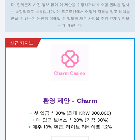
다. 언제든지 사전 통보 없이 이 제안을 수정하거나 취소할 권리를 당사
는 독점적으로 보유합니다. 이 프로모션에서 어떻게 자격을 얻고 혜택을
받을 수 있는지 완전히 이해할 수 있도록 세부 사항을 주의 깊게 읽어보
시기 바랍니다.
신규 카지노
환영 제안 - Charm
+
첫 입금 * 30% (최대 KRW 300,000)
+
매 입금 보너스 * 20% (가끔 30%)
+
매주 10% 환급, 라이브 리베이트 1.2%