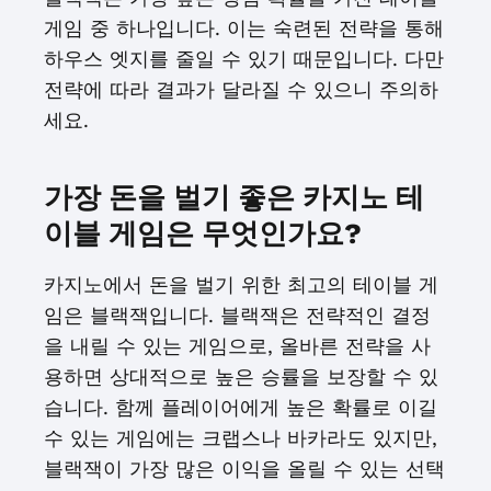
게임 중 하나입니다. 이는 숙련된 전략을 통해
하우스 엣지를 줄일 수 있기 때문입니다. 다만
전략에 따라 결과가 달라질 수 있으니 주의하
세요.
가장 돈을 벌기 좋은 카지노 테
이블 게임은 무엇인가요?
카지노에서 돈을 벌기 위한 최고의 테이블 게
임은 블랙잭입니다. 블랙잭은 전략적인 결정
을 내릴 수 있는 게임으로, 올바른 전략을 사
용하면 상대적으로 높은 승률을 보장할 수 있
습니다. 함께 플레이어에게 높은 확률로 이길
수 있는 게임에는 크랩스나 바카라도 있지만,
블랙잭이 가장 많은 이익을 올릴 수 있는 선택