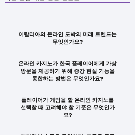
이탈리아의 온라인 도박의 미래 트렌드는
무엇인가요?
온라인 카지노가 한국 플레이어에게 가상
방문을 제공하기 위해 증강 현실 기능을
통합하는 방법은 무엇인가요?
플레이어가 게임을 할 온라인 카지노를
선택할 때 고려해야 할 기준은 무엇인가
요?