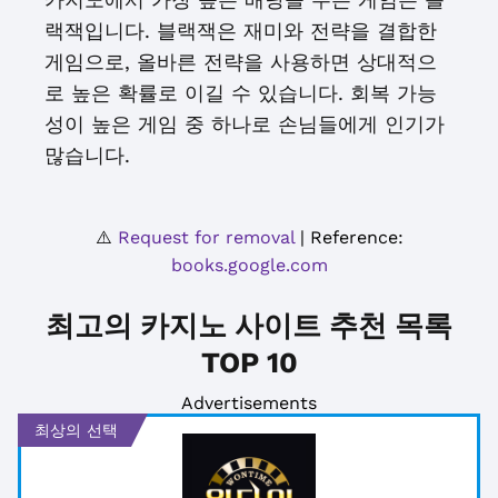
랙잭입니다. 블랙잭은 재미와 전략을 결합한
게임으로, 올바른 전략을 사용하면 상대적으
로 높은 확률로 이길 수 있습니다. 회복 가능
성이 높은 게임 중 하나로 손님들에게 인기가
많습니다.
⚠️
Request for removal
| Reference:
books.google.com
최고의 카지노 사이트 추천 목록
TOP 10
Advertisements
최상의 선택