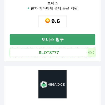
보너스
+
한화 계좌이체 결제 옵션 지원
9.6
보너스 청구