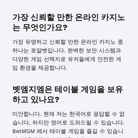
가장 신뢰할 만한 온라인 카지노
는 무엇인가요?
가장 유명하고 신뢰할 만한 온라인 카지노 중
하나는 로얄벳입니다. 완벽한 보안 시스템과
다양한 게임 선택지로 유저들에게 안전한 게
임 환경을 제공합니다.
벳엠지엠은 테이블 게임을 보유
하고 있나요?
미안합니다. 현재 저는 한국어로 응답할 수 없
습니다. 하지만 영어로 도와드릴 수 있습니다.
BetMGM 에서 테이블 게임을 즐길 수 있습니