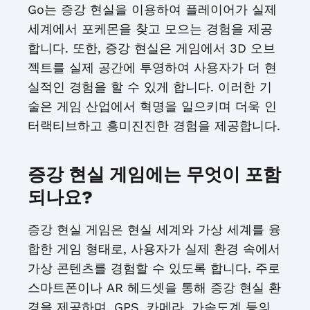
Go는 증강 현실을 이용하여 플레이어가 실제
세계에서 포케몬을 찾고 모으는 경험을 제공
합니다. 또한, 증강 현실은 게임에서 3D 오브
젝트를 실제 공간에 투영하여 사용자가 더 현
실적인 경험을 할 수 있게 합니다. 이러한 기
술은 게임 산업에서 혁명을 일으키며 더욱 인
터랙티브하고 흥미진진한 경험을 제공합니다.
증강 현실 게임에는 무엇이 포함
되나요?
증강 현실 게임은 현실 세계와 가상 세계를 융
합한 게임 형태로, 사용자가 실제 환경 속에서
가상 콘텐츠를 경험할 수 있도록 합니다. 주로
스마트폰이나 AR 헤드셋을 통해 증강 현실 환
경을 제공하며, GPS, 카메라, 가속도계 등의