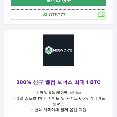
보너스 청구
200% 신규 웰컴 보너스 최대 1 BTC
+
매일 5% 캐쉬백 보너스
+
매일 스포츠 1% 리베이트 및 카지노 0.5% 리베이트
보너스
+
한화 계좌이체 결제 옵션 지원