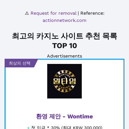
⚠️
Request for removal
| Reference:
actionnetwork.com
최고의 카지노 사이트 추천 목록
TOP 10
Advertisements
최상의 선택
환영 제안 - Wontime
+
첫 입금 * 30% (최대 KRW 300,000)