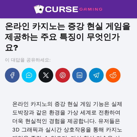
온라인 카지노는 증강 현실 게임을
제공하는 주요 특징이 무엇인가
요?
이 대답을 공유하세요:
온라인 카지노의 증강 현실 게임 기능은 실제
도박장과 같은 환경을 가상 세계로 전환하여
더욱 현실적인 경험을 제공합니다. 유저들은
3D 그래픽과 실시간 상호작용을 통해 카지노