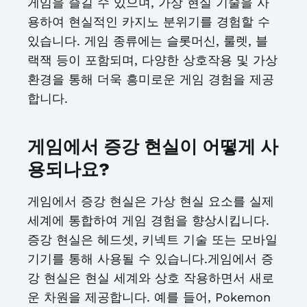
게임을 즐길 수 있으며, 가상 현실 기술을 사
용하여 현실적인 카지노 분위기를 경험할 수
있습니다. 게임 종류에는 슬롯머신, 룰렛, 블
랙잭 등이 포함되며, 다양한 상호작용 및 가상
환경을 통해 더욱 흥미로운 게임 경험을 제공
합니다.
게임에서 증강 현실이 어떻게 사
용되나요?
게임에서 증강 현실은 가상 현실 요소를 실제
세계에 통합하여 게임 경험을 향상시킵니다.
증강 현실은 헤드셋, 키넥트 기술 또는 모바일
기기를 통해 사용될 수 있습니다.게임에서 증
강 현실은 현실 세계와 상호 작용하면서 새로
운 차원을 제공합니다. 예를 들어, Pokemon