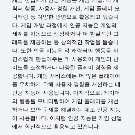
릭터 행동, 사용자 경험 개선, 게임 플레이 모
니터링 등 다양한 방면으로 활용되고 있습니
다. 게임 개발 과정에서 인공 지능은 게임의
세계를 자동으로 생성하거나 더 현실적인 그
래픽을 제공하는 등 창의적인 작업을 돕습니
다. 또한 인공 지능은 적 캐릭터의 행동을 자
연스럽게 만들어주는 데 사용되어 게임의 난
이도를 조절하거나 다양한 플레이 경험을 제
공합니다. 게임 서비스에는 더 많은 플레이어
를 유치하기 위해 사용자 경험을 개선하는 데
인공 지능이 사용됩니다. 마지막으로, 게이머
의 행동을 모니터링하여 게임 플레이를 개선
하거나 보안 문제를 해결하는 데도 인공 지능
이 사용됩니다. 이처럼 인공 지능은 게임 산업
에서 혁신적으로 활용되고 있습니다.