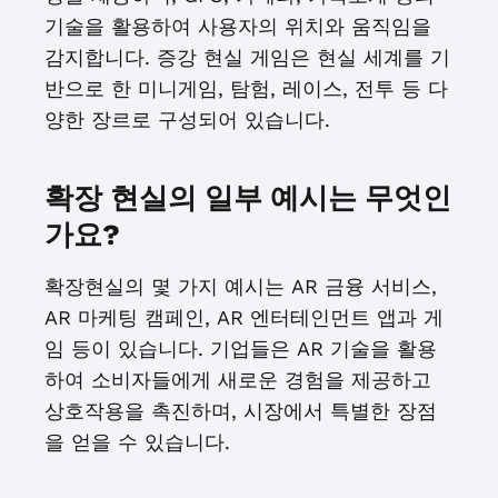
기술을 활용하여 사용자의 위치와 움직임을
감지합니다. 증강 현실 게임은 현실 세계를 기
반으로 한 미니게임, 탐험, 레이스, 전투 등 다
양한 장르로 구성되어 있습니다.
확장 현실의 일부 예시는 무엇인
가요?
확장현실의 몇 가지 예시는 AR 금융 서비스,
AR 마케팅 캠페인, AR 엔터테인먼트 앱과 게
임 등이 있습니다. 기업들은 AR 기술을 활용
하여 소비자들에게 새로운 경험을 제공하고
상호작용을 촉진하며, 시장에서 특별한 장점
을 얻을 수 있습니다.