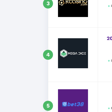
3
+
2
4
+
5
+