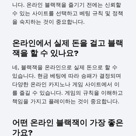
니다. 온라인 블랙잭을 즐기기 전에는 신뢰할
수 있는 사이트를 선택하고 베팅 규칙 및 정책
을 숙지하는 것이 중요합니다.
온라인에서 실제 돈을 걸고 블랙
잭을 할 수 있나요?
네, 블랙잭을 온라인으로 실제 돈으로 할 수
있습니다. 현금 베팅에 따라 승패가 결정되며
다양한 온라인 카지노나 게임 사이트에서 이
를 즐길 수 있습니다. 게임의 규칙을 이해하고
책임을 가지고 플레이하는 것이 중요합니다.
어떤 온라인 블랙잭이 가장 좋은
가요?