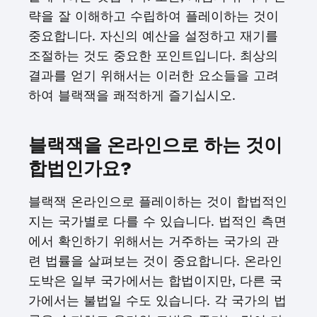
략을 잘 이해하고 수립하여 플레이하는 것이
중요합니다. 자신의 예산을 설정하고 재기를
조절하는 것도 중요한 포인트입니다. 최상의
결과를 얻기 위해서는 이러한 요소들을 고려
하여 블랙잭을 쾌적하게 즐기십시오.
블랙잭을 온라인으로 하는 것이
합법인가요?
블랙잭 온라인으로 플레이하는 것이 합법적인
지는 국가별로 다를 수 있습니다. 법적인 측면
에서 확인하기 위해서는 거주하는 국가의 관
련 법률을 살펴보는 것이 중요합니다. 온라인
도박은 일부 국가에서는 합법이지만, 다른 국
가에서는 불법일 수도 있습니다. 각 국가의 법