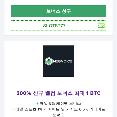
보너스 청구
200% 신규 웰컴 보너스 최대 1 BTC
+
매일 5% 캐쉬백 보너스
+
매일 스포츠 1% 리베이트 및 카지노 0.5% 리베이트
보너스