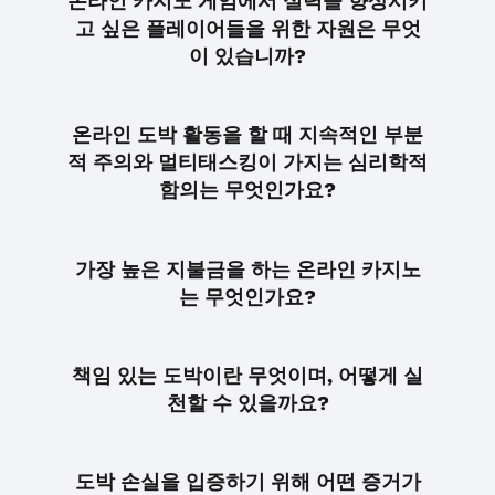
온라인 카지노 게임에서 실력을 향상시키
고 싶은 플레이어들을 위한 자원은 무엇
이 있습니까?
온라인 도박 활동을 할 때 지속적인 부분
적 주의와 멀티태스킹이 가지는 심리학적
함의는 무엇인가요?
가장 높은 지불금을 하는 온라인 카지노
는 무엇인가요?
책임 있는 도박이란 무엇이며, 어떻게 실
천할 수 있을까요?
도박 손실을 입증하기 위해 어떤 증거가