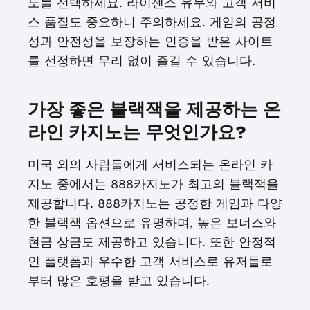
노를 선택하세요. 라이센스 유무와 고객 서비
스 품질도 중요하니 주의하세요. 게임의 공정
성과 안전성을 보장하는 인증을 받은 사이트
를 선정하면 무리 없이 즐길 수 있습니다.
가장 좋은 블랙잭을 제공하는 온
라인 카지노는 무엇인가요?
미국 외의 사람들에게 서비스되는 온라인 카
지노 중에서는 888카지노가 최고의 블랙잭을
제공합니다. 888카지노는 공정한 게임과 다양
한 블랙잭 옵션으로 유명하며, 높은 보너스와
현금 상금도 제공하고 있습니다. 또한 안정적
인 플랫폼과 우수한 고객 서비스로 유저들로
부터 많은 호평을 받고 있습니다.