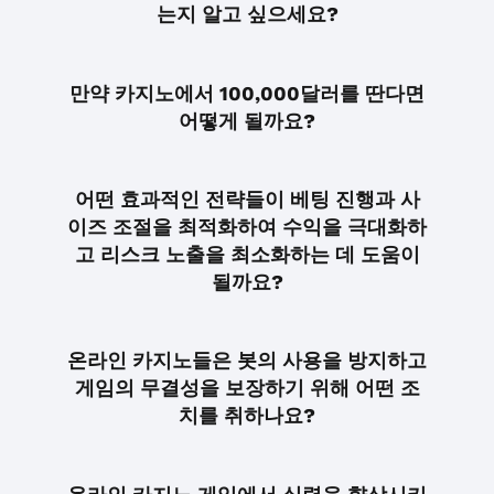
는지 알고 싶으세요?
만약 카지노에서 100,000달러를 딴다면
어떻게 될까요?
어떤 효과적인 전략들이 베팅 진행과 사
이즈 조절을 최적화하여 수익을 극대화하
고 리스크 노출을 최소화하는 데 도움이
될까요?
온라인 카지노들은 봇의 사용을 방지하고
게임의 무결성을 보장하기 위해 어떤 조
치를 취하나요?