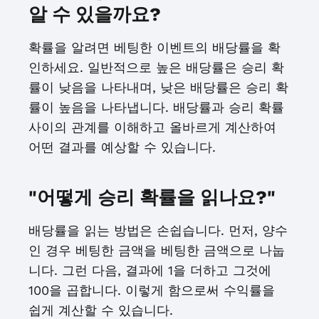
알 수 있을까요?
확률을 알려면 베팅한 이벤트의 배당률을 확
인하세요. 일반적으로 높은 배당률은 승리 확
률이 낮음을 나타내며, 낮은 배당률은 승리 확
률이 높음을 나타냅니다. 배당률과 승리 확률
사이의 관계를 이해하고 올바르게 계산하여
어떤 결과를 예상할 수 있습니다.
"어떻게 승리 확률을 읽나요?"
배당률을 읽는 방법은 손쉽습니다. 먼저, 양수
인 경우 베팅한 금액을 베팅한 금액으로 나눕
니다. 그런 다음, 결과에 1을 더하고 그것에
100을 곱합니다. 이렇게 함으로써 수익률을
쉽게 계산할 수 있습니다.