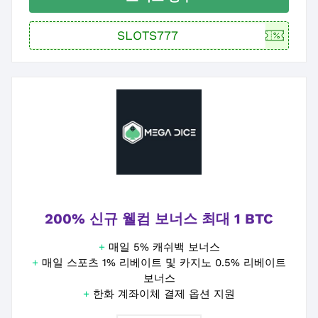
200% 신규 웰컴 보너스 최대 1 BTC
+
매일 5% 캐쉬백 보너스
+
매일 스포츠 1% 리베이트 및 카지노 0.5% 리베이트
보너스
+
한화 계좌이체 결제 옵션 지원