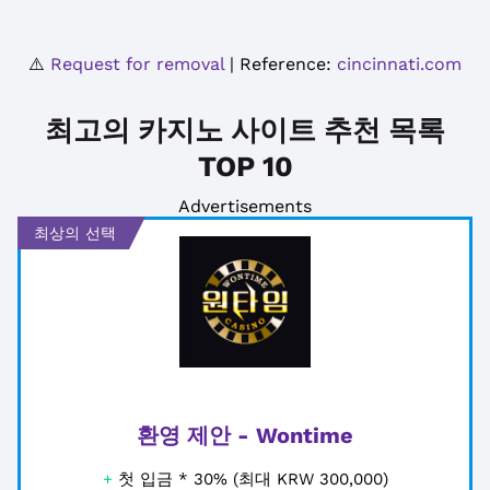
⚠️
Request for removal
| Reference:
cincinnati.com
최고의 카지노 사이트 추천 목록
TOP 10
Advertisements
최상의 선택
환영 제안 - Wontime
+
첫 입금 * 30% (최대 KRW 300,000)