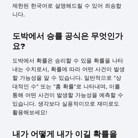
제한된 한국어로 설명해드릴 수 있어 죄송합
니다.
도박에서 승률 공식은 무엇인가
요?
도박에서 확률은 승리할 수 있을 확률을 나타
내는 수치로서, 확률에 따라 어떤 사건이 발생
할 가능성을 알 수 있습니다. 일반적으로 "상
대적인 수" 또는 "홈 확률"로 나타내며, 이를
통해 어떤 사건이 발생할 가능성을 예측할 수
있습니다. 생각보다 실용적이므로 재미로도
활용해보세요!
내가 어떻게 내가 이길 확률을