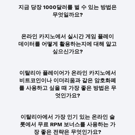
지금 당장 1000달러를 벌 수 있는 방법은
무엇일까요?
온라인 카지노에서 실시간 게임 플레이
데이터를 어떻게 활용하는지에 대해 알고
싶으신가요?
이탈리아 플레이어가 온라인 카지노에서
비트코인이나 이더리움과 같은 암호화폐
를 사용하고 싶을 때 가장 좋은 방법은 무
엇인가요?
이탈리아에서 가장 인기 있는 온라인 슬
롯에서 무료 RPM 보너스를 사용하는 가
장 좋은 전략은 무엇인가요?