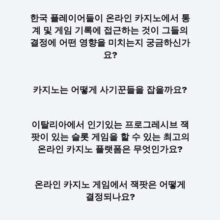
한국 플레이어들이 온라인 카지노에서 통
계 및 게임 기록에 접근하는 것이 그들의
결정에 어떤 영향을 미치는지 궁금하신가
요?
카지노는 어떻게 사기꾼들을 잡을까요?
이탈리아에서 인기있는 프로그레시브 잭
팟이 있는 슬롯 게임을 할 수 있는 최고의
온라인 카지노 플랫폼은 무엇인가요?
온라인 카지노 게임에서 잭팟은 어떻게
결정되나요?