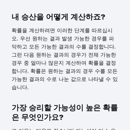
내 승산을 어떻게 계산하죠?
확률을 계산하려면 이러한 단계를 따르십시
오. 우선 원하는 결과 발생 가능한 경우를 파
악하고 모든 가능한 결과의 수를 결정합니다.
그런 다음 원하는 결과의 경우가 전체 가능한
경우 중 얼마나 많은지 계산하여 확률을 결정
합니다. 확률은 원하는 결과의 경우 수를 모든
가능한 결과의 수로 나눈 값으로 나타낼 수 있
습니다.
가장 승리할 가능성이 높은 확률
은 무엇인가요?