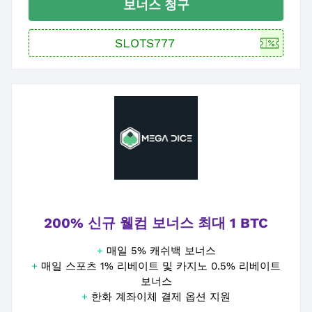
보너스 청구
200% 신규 웰컴 보너스 최대 1 BTC
+
매일 5% 캐쉬백 보너스
+
매일 스포츠 1% 리베이트 및 카지노 0.5% 리베이트
보너스
+
한화 계좌이체 결제 옵션 지원