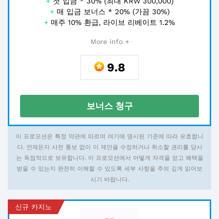
+
첫 입금 * 30% (최대 KRW 300,000)
+
매 입금 보너스 * 20% (가끔 30%)
+
매주 10% 환급, 라이브 리베이트 1.2%
More info +
9.8
보너스 청구
이 프로모션은 특정 약관에 따르며 여기에 명시된 기준에 따라 유효합니
다. 언제든지 사전 통보 없이 이 제안을 수정하거나 취소할 권리를 당사
는 독점적으로 보유합니다. 이 프로모션에서 어떻게 자격을 얻고 혜택을
받을 수 있는지 완전히 이해할 수 있도록 세부 사항을 주의 깊게 읽어보
시기 바랍니다.
신규 카지노