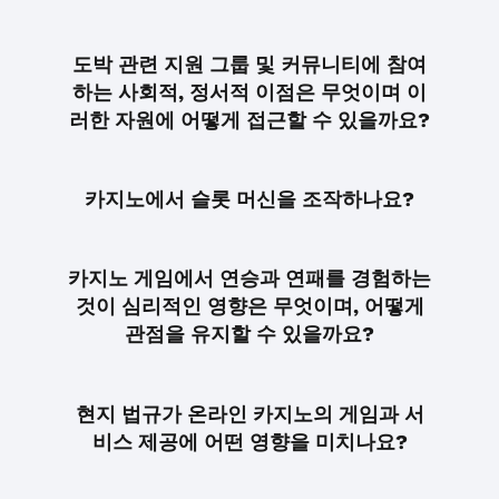
도박 관련 지원 그룹 및 커뮤니티에 참여
하는 사회적, 정서적 이점은 무엇이며 이
러한 자원에 어떻게 접근할 수 있을까요?
카지노에서 슬롯 머신을 조작하나요?
카지노 게임에서 연승과 연패를 경험하는
것이 심리적인 영향은 무엇이며, 어떻게
관점을 유지할 수 있을까요?
현지 법규가 온라인 카지노의 게임과 서
비스 제공에 어떤 영향을 미치나요?