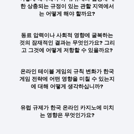
한 상충되는 규정이 있는 관할 지역에서
는 어떻게 해야 할까요?
동료 압력이나 사회적 영향에 굴복하는
것의 잠재적인 결과는 무엇인가요? 그리
고 그것에 어떻게 저항할 수 있을까요?
온라인 테이블 게임의 규칙 변화가 한국
게임 전략에 어떤 영향을 미칠 수 있는지
에 대해 어떻게 생각하십니까?
유럽 규제가 한국 온라인 카지노에 미치
는 영향은 무엇인가요?