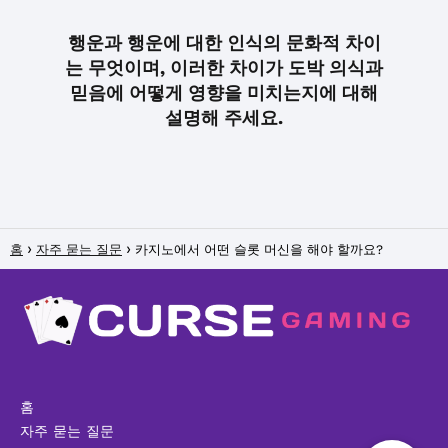
행운과 행운에 대한 인식의 문화적 차이
는 무엇이며, 이러한 차이가 도박 의식과
믿음에 어떻게 영향을 미치는지에 대해
설명해 주세요.
홈
자주 묻는 질문
카지노에서 어떤 슬롯 머신을 해야 할까요?
홈
자주 묻는 질문