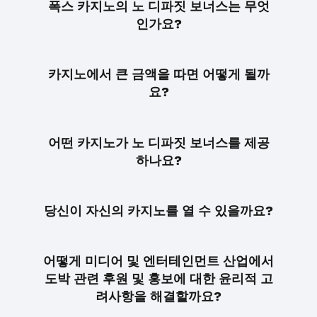
폭스 카지노의 노 디파짓 보너스는 무엇
인가요?
카지노에서 큰 금액을 따면 어떻게 될까
요?
어떤 카지노가 노 디파짓 보너스를 제공
하나요?
당신이 자신의 카지노를 열 수 있을까요?
어떻게 미디어 및 엔터테인먼트 산업에서
도박 관련 후원 및 홍보에 대한 윤리적 고
려사항을 해결할까요?