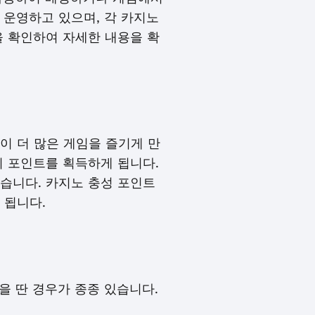
 운영하고 있으며, 각 카지노
을 확인하여 자세한 내용을 확
 더 많은 게임을 즐기게 만
 포인트를 획득하게 됩니다.
습니다. 카지노 충성 포인트
 됩니다.
을 딴 경우가 종종 있습니다.