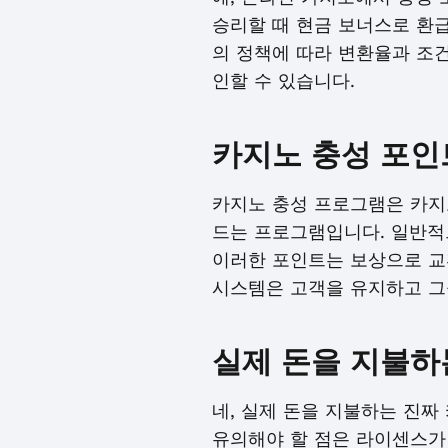
승리할 때 현금 보너스로 환급
의 정책에 따라 변환율과 조건
인할 수 있습니다.
카지노 충성 포인
카지노 충성 프로그램은 카지
드는 프로그램입니다. 일반적
이러한 포인트는 보상으로 교
시스템은 고객을 유지하고 그
실제 돈을 지불하
네, 실제 돈을 지불하는 진짜
유의해야 할 점은 라이센스가