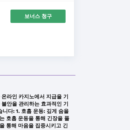
보너스 청구
 온라인 카지노에서 지급을 기
 불안을 관리하는 효과적인 기
니다: 1. 호흡 운동: 깊게 숨을
는 호흡 운동을 통해 긴장을 풀
명상을 통해 마음을 집중시키고 긴