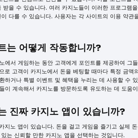
 받을 수 있습니다. 여러 카지노들이 이러한 프로그램을
이 다를 수 있습니다. 사용자는 각 사이트의 이용 약관
트는 어떻게 작동합니까?
노에서 게임하는 동안 고객에게 포인트를 제공하여 그들이
으로 고객이 카지노에서 돈을 베팅할 때마다 특정 금액의
환하거나 특별 이벤트 및 혜택을 누리는 데 사용할 수 있
들이 계속해서 카지노를 방문하도록 유도하는 데 도움이
는 진짜 카지노 앱이 있습니까?
 카지노 앱이 있습니다. 돈을 걸고 게임을 즐기고 실제 돈
 있는 신뢰할 만한 카지노 앱을 선택하는 것입니다.