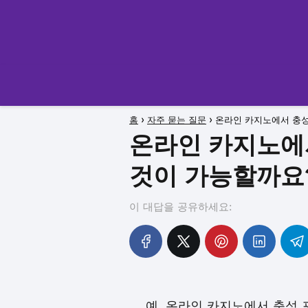
홈
자주 묻는 질문
온라인 카지노에서 충성
온라인 카지노에
것이 가능할까요
이 대답을 공유하세요:
예, 온라인 카지노에서 충성