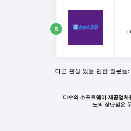
5
+
다른 관심 있을 만한 질문들:
다수의 소프트웨어 제공업체
노의 장단점은 