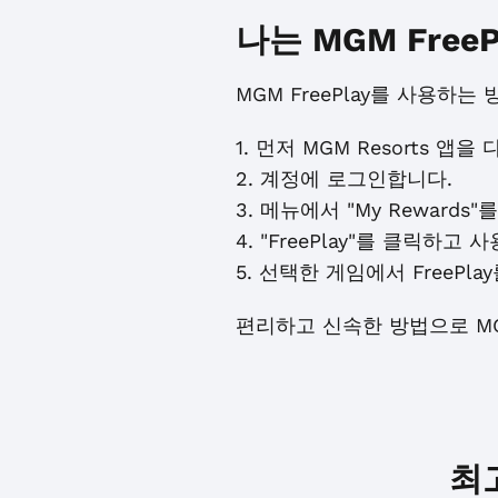
나는 MGM Fre
MGM FreePlay를 사용하
1. 먼저 MGM Resorts
2. 계정에 로그인합니다.
3. 메뉴에서 "My Rewards
4. "FreePlay"를 클릭하고
5. 선택한 게임에서 FreePl
편리하고 신속한 방법으로 MGM
최