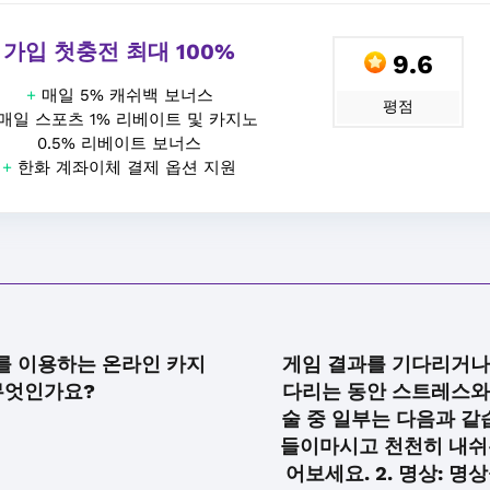
가입 첫충전 최대 100%
9.6
+
매일 5% 캐쉬백 보너스
평점
매일 스포츠 1% 리베이트 및 카지노
0.5% 리베이트 보너스
+
한화 계좌이체 결제 옵션 지원
를 이용하는 온라인 카지
게임 결과를 기다리거나
무엇인가요?
다리는 동안 스트레스와
술 중 일부는 다음과 같습
들이마시고 천천히 내쉬
어보세요. 2. 명상: 