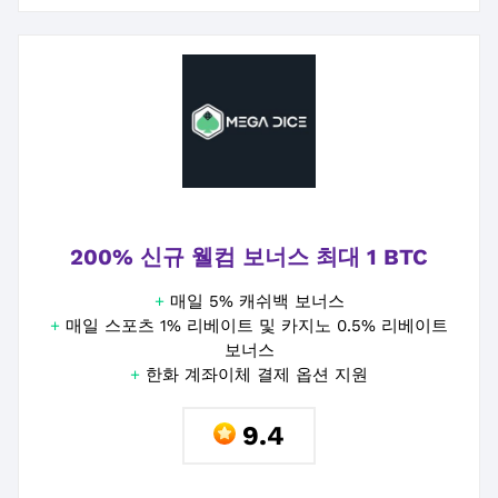
200% 신규 웰컴 보너스 최대 1 BTC
+
매일 5% 캐쉬백 보너스
+
매일 스포츠 1% 리베이트 및 카지노 0.5% 리베이트
보너스
+
한화 계좌이체 결제 옵션 지원
9.4