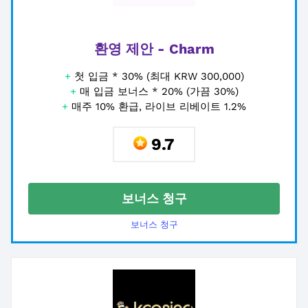
환영 제안 - Charm
+
첫 입금 * 30% (최대 KRW 300,000)
+
매 입금 보너스 * 20% (가끔 30%)
+
매주 10% 환급, 라이브 리베이트 1.2%
9.7
보너스 청구
보너스 청구