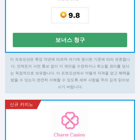
9.8
보너스 청구
이 프로모션은 특정 약관에 따르며 여기에 명시된 기준에 따라 유효합니
다. 언제든지 사전 통보 없이 이 제안을 수정하거나 취소할 권리를 당사
는 독점적으로 보유합니다. 이 프로모션에서 어떻게 자격을 얻고 혜택을
받을 수 있는지 완전히 이해할 수 있도록 세부 사항을 주의 깊게 읽어보
시기 바랍니다.
신규 카지노