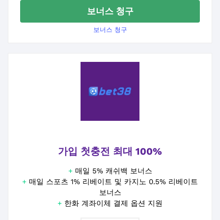
보너스 청구
보너스 청구
가입 첫충전 최대 100%
+
매일 5% 캐쉬백 보너스
+
매일 스포츠 1% 리베이트 및 카지노 0.5% 리베이트
보너스
+
한화 계좌이체 결제 옵션 지원