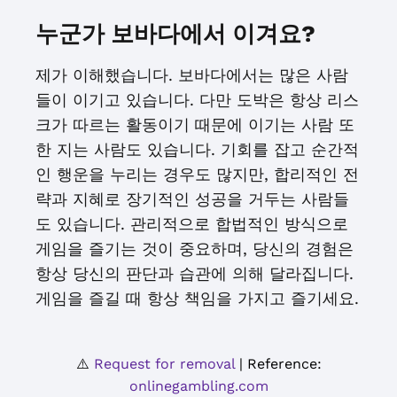
누군가 보바다에서 이겨요?
제가 이해했습니다. 보바다에서는 많은 사람
들이 이기고 있습니다. 다만 도박은 항상 리스
크가 따르는 활동이기 때문에 이기는 사람 또
한 지는 사람도 있습니다. 기회를 잡고 순간적
인 행운을 누리는 경우도 많지만, 합리적인 전
략과 지혜로 장기적인 성공을 거두는 사람들
도 있습니다. 관리적으로 합법적인 방식으로
게임을 즐기는 것이 중요하며, 당신의 경험은
항상 당신의 판단과 습관에 의해 달라집니다.
게임을 즐길 때 항상 책임을 가지고 즐기세요.
⚠️
Request for removal
| Reference:
onlinegambling.com