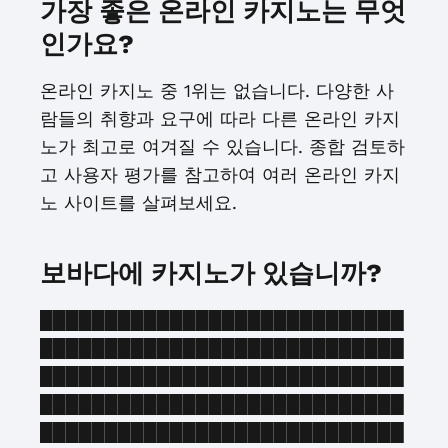
가장 좋은 온라인 카지노는 무엇
인가요?
온라인 카지노 중 1위는 없습니다. 다양한 사
람들의 취향과 요구에 따라 다른 온라인 카지
노가 최고로 여겨질 수 있습니다. 종합 검토하
고 사용자 평가를 참고하여 여러 온라인 카지
노 사이트를 살펴보세요.
보바다에 카지노가 있습니까?
████████████████████████████
████████████████████████████
████████████████████████████
████████████████████████████
████████████████████████████