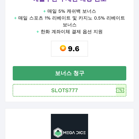
+
매일 5% 캐쉬백 보너스
+
매일 스포츠 1% 리베이트 및 카지노 0.5% 리베이트
보너스
+
한화 계좌이체 결제 옵션 지원
9.6
보너스 청구