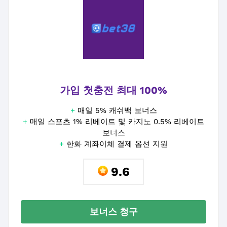
가입 첫충전 최대 100%
+
매일 5% 캐쉬백 보너스
+
매일 스포츠 1% 리베이트 및 카지노 0.5% 리베이트
보너스
+
한화 계좌이체 결제 옵션 지원
9.6
보너스 청구