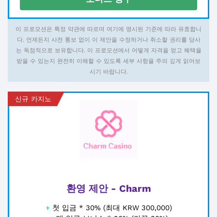
이 프로모션은 특정 약관에 따르며 여기에 명시된 기준에 따라 유효합니
다. 언제든지 사전 통보 없이 이 제안을 수정하거나 취소할 권리를 당사
는 독점적으로 보유합니다. 이 프로모션에서 어떻게 자격을 얻고 혜택을
받을 수 있는지 완전히 이해할 수 있도록 세부 사항을 주의 깊게 읽어보
시기 바랍니다.
신규 카지노
환영 제안 - Charm
+
첫 입금 * 30% (최대 KRW 300,000)