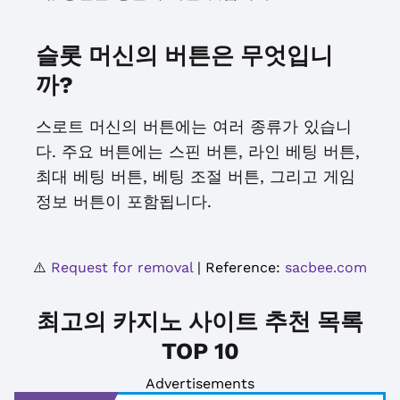
슬롯 머신의 버튼은 무엇입니
까?
스로트 머신의 버튼에는 여러 종류가 있습니
다. 주요 버튼에는 스핀 버튼, 라인 베팅 버튼,
최대 베팅 버튼, 베팅 조절 버튼, 그리고 게임
정보 버튼이 포함됩니다.
⚠️
Request for removal
| Reference:
sacbee.com
최고의 카지노 사이트 추천 목록
TOP 10
Advertisements