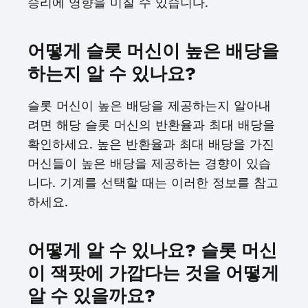
승리에 영향을 미칠 수 있습니다.
어떻게 슬롯 머신이 높은 배당을
하는지 알 수 있나요?
슬롯 머신이 높은 배당을 제공하는지 알아내
려면 해당 슬롯 머신의 반환율과 최대 배당을
확인하세요. 높은 반환율과 최대 배당을 가진
머신들이 높은 배당을 제공하는 경향이 있습
니다. 기계를 선택할 때는 이러한 정보를 참고
하세요.
어떻게 알 수 있나요? 슬롯 머신
이 잭팟에 가깝다는 것을 어떻게
알 수 있을까요?