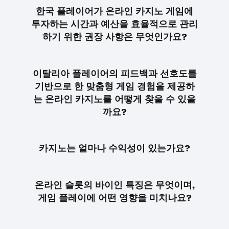
한국 플레이어가 온라인 카지노 게임에
투자하는 시간과 예산을 효율적으로 관리
하기 위한 권장 사항은 무엇인가요?
이탈리아 플레이어의 피드백과 선호도를
기반으로 한 맞춤형 게임 경험을 제공하
는 온라인 카지노를 어떻게 찾을 수 있을
까요?
카지노는 얼마나 수익성이 있는가요?
온라인 슬롯의 바이인 특징은 무엇이며,
게임 플레이에 어떤 영향을 미치나요?