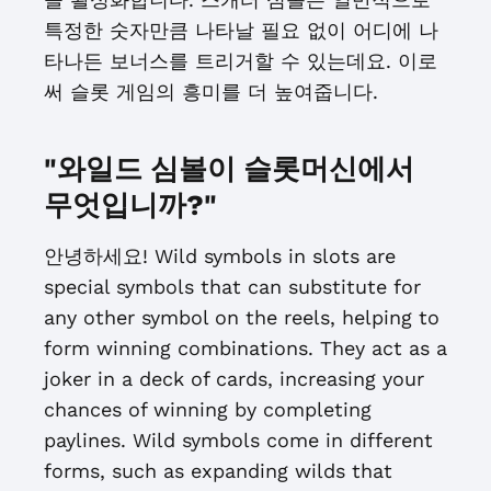
특정한 숫자만큼 나타날 필요 없이 어디에 나
타나든 보너스를 트리거할 수 있는데요. 이로
써 슬롯 게임의 흥미를 더 높여줍니다.
"와일드 심볼이 슬롯머신에서
무엇입니까?"
안녕하세요! Wild symbols in slots are
special symbols that can substitute for
any other symbol on the reels, helping to
form winning combinations. They act as a
joker in a deck of cards, increasing your
chances of winning by completing
paylines. Wild symbols come in different
forms, such as expanding wilds that