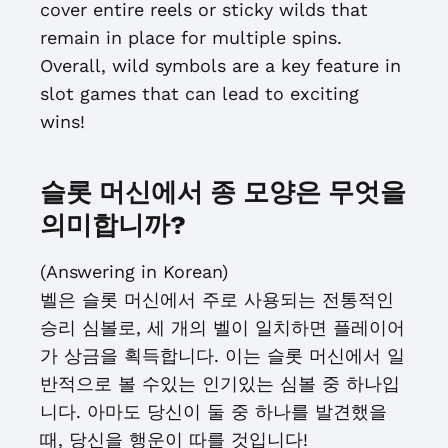
cover entire reels or sticky wilds that
remain in place for multiple spins.
Overall, wild symbols are a key feature in
slot games that can lead to exciting
wins!
슬롯 머신에서 종 모양은 무엇을
의미합니까?
(Answering in Korean)
벨은 슬롯 머신에서 주로 사용되는 전통적인
승리 심볼로, 세 개의 벨이 일치하면 플레이어
가 상금을 획득합니다. 이는 슬롯 머신에서 일
반적으로 볼 수있는 인기있는 심볼 중 하나입
니다. 아마도 당신이 둘 중 하나를 발견했을
때, 당신을 행운이 따를 것입니다!