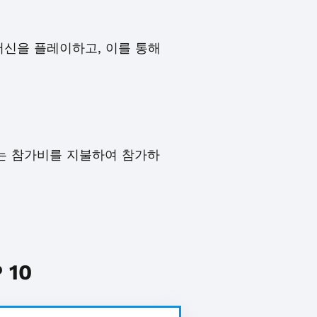
신을 플레이하고, 이를 통해
는 참가비를 지불하여 참가하
10