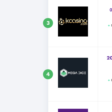
3
+
2
4
+