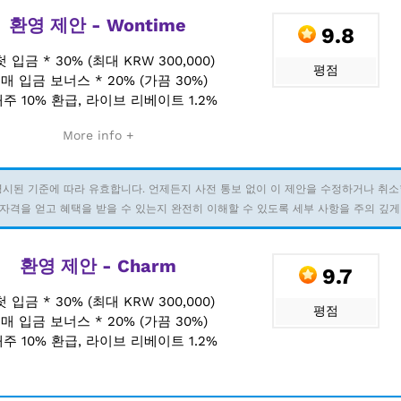
환영 제안 - Wontime
9.8
첫 입금 * 30% (최대 KRW 300,000)
평점
+
매 입금 보너스 * 20% (가끔 30%)
주 10% 환급, 라이브 리베이트 1.2%
More info +
명시된 기준에 따라 유효합니다. 언제든지 사전 통보 없이 이 제안을 수정하거나 취소
자격을 얻고 혜택을 받을 수 있는지 완전히 이해할 수 있도록 세부 사항을 주의 깊게
환영 제안 - Charm
9.7
첫 입금 * 30% (최대 KRW 300,000)
평점
+
매 입금 보너스 * 20% (가끔 30%)
주 10% 환급, 라이브 리베이트 1.2%