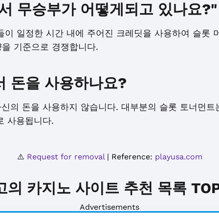
서 무승부가 어떻게되고 있나요?"
이 일정한 시간 내에 주어진 크레딧을 사용하여 슬롯 머
양을 기준으로 경쟁합니다.
 돈을 사용하나요?
자신의 돈을 사용하지 않습니다. 대부분의 슬롯 토너먼트
로 사용됩니다.
⚠️
Request for removal
| Reference:
playusa.com
고의 카지노 사이트 추천 목록 TOP 
Advertisements