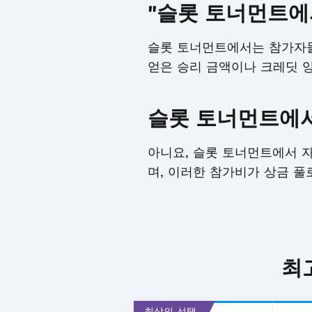
"슬롯 토너먼트에
슬롯 토너먼트에서는 참가자들
얻은 승리 금액이나 크레딧 
슬롯 토너먼트에서
아니요, 슬롯 토너먼트에서 
며, 이러한 참가비가 상금 풀
최
최상의 선택