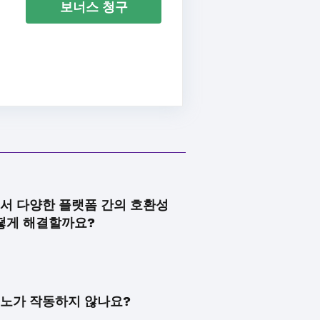
보너스 청구
서 다양한 플랫폼 간의 호환성
떻게 해결할까요?
지노가 작동하지 않나요?