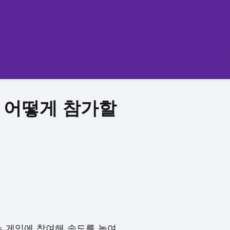
 어떻게 참가할
 게임에 참여해 속도를 높여