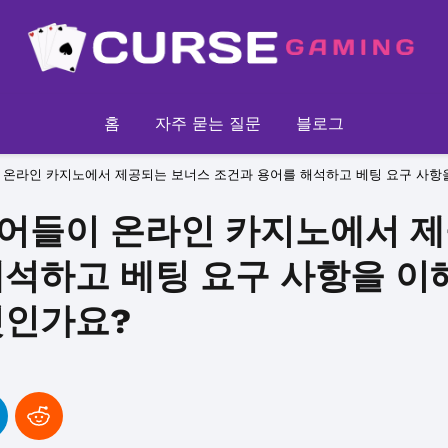
홈
자주 묻는 질문
블로그
온라인 카지노에서 제공되는 보너스 조건과 용어를 해석하고 베팅 요구 사항을
어들이 온라인 카지노에서 
해석하고 베팅 요구 사항을 이
엇인가요?