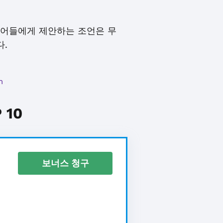
이어들에게 제안하는 조언은 무
다.
m
10
보너스 청구