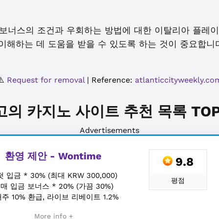
보너스의 조건과 우회하는 방법에 대한 이탈리아 플레
이해하는 데 도움을 받을 수 있도록 하는 것이 중요합니
⚠️
Request for removal
| Reference:
atlanticcityweekly.co
고의 카지노 사이트 추천 목록 TOP 
Advertisements
환영 제안 - Wontime
9.8
첫 입금 * 30% (최대 KRW 300,000)
평점
+
매 입금 보너스 * 20% (가끔 30%)
주 10% 환급, 라이브 리베이트 1.2%
More info +