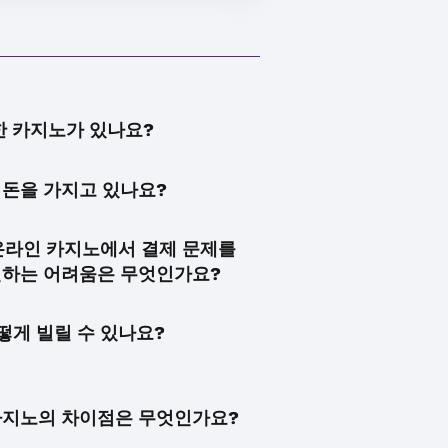
슷한 카지노가 있나요?
 돈을 가지고 있나요?
온라인 카지노에서 결제 문제를
면하는 어려움은 무엇인가요?
떻게 빌릴 수 있나요?
카지노의 차이점은 무엇인가요?