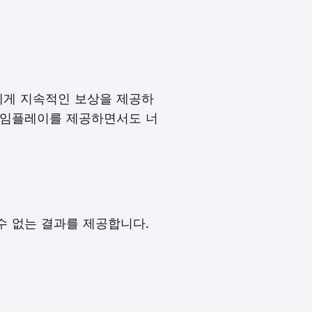
에게 지속적인 보상을 제공하
게임플레이를 제공하면서도 너
수 없는 결과를 제공합니다.