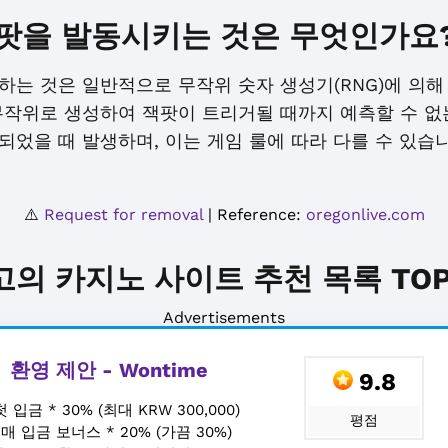
팟을 발동시키는 것은 무엇인가요
는 것은 일반적으로 무작위 숫자 생성기(RNG)에 의해 
무작위로 생성하여 잭팟이 트리거될 때까지 예측할 수 없
었을 때 발생하며, 이는 게임 룰에 따라 다를 수 있습니
⚠️
Request for removal
| Reference:
oregonlive.com
고의 카지노 사이트 추천 목록 TOP 
Advertisements
환영 제안 - Wontime
9.8
첫 입금 * 30% (최대 KRW 300,000)
평점
+
매 입금 보너스 * 20% (가끔 30%)