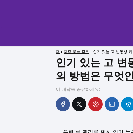
홈
자주 묻는 질문
인기 있는 고 변동성 
인기 있는 고 변
의 방법은 무엇
이 대답을 공유하세요:
은행 롤 관리를 위한 인기 높