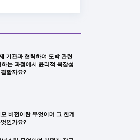
규제 기관과 협력하여 도박 관련
행하는 과정에서 윤리적 복잡성
해결할까요?
데모 버전이란 무엇이며 그 한계
무엇인가요?