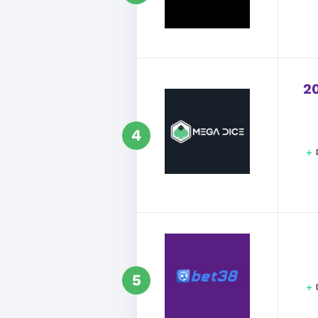
2
4
+
5
+