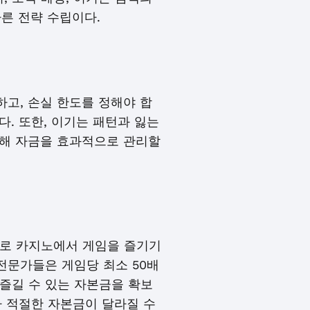
따른 전략 수립이다.
고, 손실 한도를 정해야 합
. 또한, 이기는 패턴과 잃는
통해 자금을 효과적으로 관리할
으로 카지노에서 게임을 즐기기
전문가들은 게임당 최소 50배
즐길 수 있는 자본금을 확보
라 적절한 자본금이 달라질 수