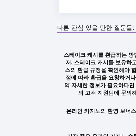
다른 관심 있을 만한 질문들:
스테이크 캐시를 환급하는 방법
저, 스테이크 캐시를 보유하고
스의 환급 규정을 확인해야 합
정에 따라 환급을 요청하거나 
약 자세한 정보가 필요하다면
의 고객 지원팀에 문의해
온라인 카지노의 환영 보너스