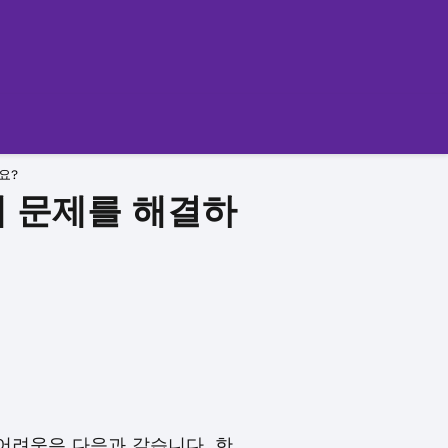
요?
제 문제를 해결하
어려움은 다음과 같습니다. 한