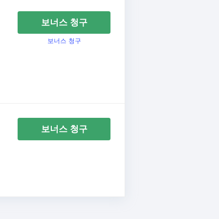
보너스 청구
보너스 청구
보너스 청구