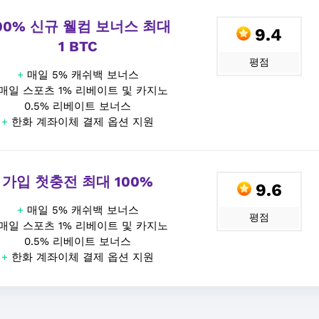
00% 신규 웰컴 보너스 최대
9.4
1 BTC
평점
+
매일 5% 캐쉬백 보너스
매일 스포츠 1% 리베이트 및 카지노
0.5% 리베이트 보너스
+
한화 계좌이체 결제 옵션 지원
가입 첫충전 최대 100%
9.6
+
매일 5% 캐쉬백 보너스
평점
매일 스포츠 1% 리베이트 및 카지노
0.5% 리베이트 보너스
+
한화 계좌이체 결제 옵션 지원