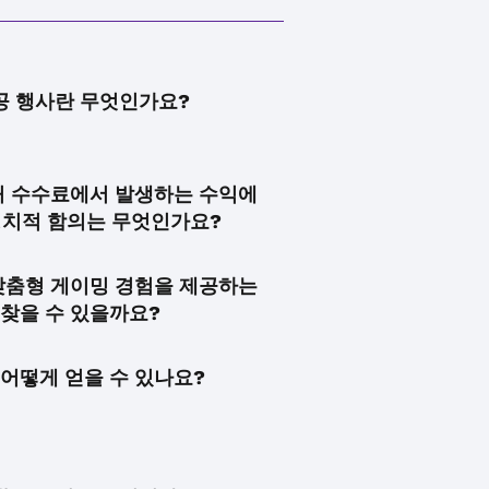
공 행사란 무엇인가요?
허 수수료에서 발생하는 수익에
정치적 함의는 무엇인가요?
맞춤형 게이밍 경험을 제공하는
 찾을 수 있을까요?
 어떻게 얻을 수 있나요?