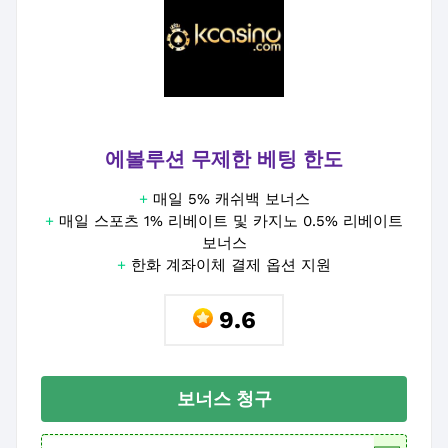
에볼루션 무제한 베팅 한도
+
매일 5% 캐쉬백 보너스
+
매일 스포츠 1% 리베이트 및 카지노 0.5% 리베이트
보너스
+
한화 계좌이체 결제 옵션 지원
9.6
보너스 청구