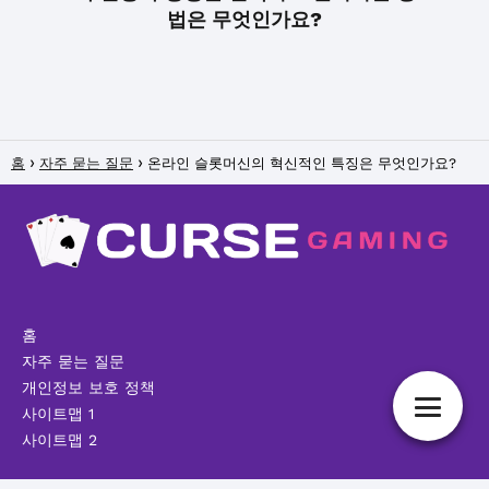
법은 무엇인가요?
홈
자주 묻는 질문
온라인 슬롯머신의 혁신적인 특징은 무엇인가요?
홈
자주 묻는 질문
개인정보 보호 정책
사이트맵 1
사이트맵 2