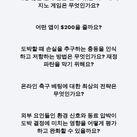
지노 게임은 무엇인가요?
어떤 앱이 $200을 줄까요?
도박할 때 손실을 추구하는 충동을 인식
하고 저항하는 방법은 무엇인가요? 재정
파탄을 막기 위해요?
온라인 축구 베팅에 대한 최상의 전략은
무엇인가요?
외부 요인들인 환경 신호와 동료 압박이
도박 결정에 미치는 영향을 어떻게 평가
하고 완화할 수 있을까요?