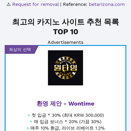
⚠️
Request for removal
| Reference:
betarizona.com
최고의 카지노 사이트 추천 목록
TOP 10
Advertisements
최상의 선택
환영 제안 - Wontime
+
첫 입금 * 30% (최대 KRW 300,000)
+
매 입금 보너스 * 20% (가끔 30%)
+
매주 10% 환급, 라이브 리베이트 1.2%