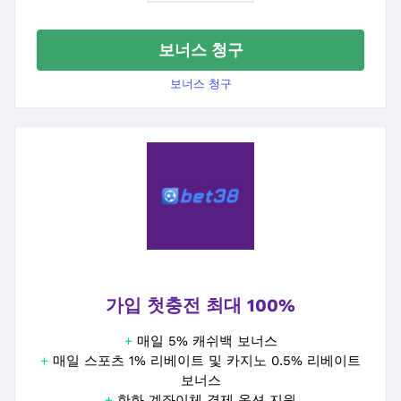
보너스 청구
보너스 청구
가입 첫충전 최대 100%
+
매일 5% 캐쉬백 보너스
+
매일 스포츠 1% 리베이트 및 카지노 0.5% 리베이트
보너스
+
한화 계좌이체 결제 옵션 지원