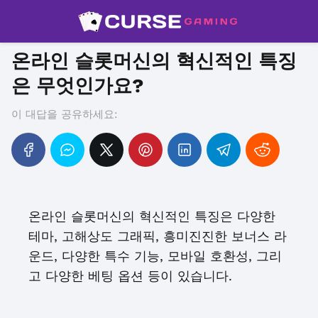
온라인 슬롯머신의 혁신적인 특징
은 무엇인가요?
이 대답을 공유하세요:
온라인 슬롯머신의 혁신적인 특징은 다양한
테마, 고해상도 그래픽, 흥미진진한 보너스 라
운드, 다양한 특수 기능, 모바일 호환성, 그리
고 다양한 베팅 옵션 등이 있습니다.