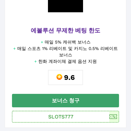
에볼루션 무제한 베팅 한도
+
매일 5% 캐쉬백 보너스
+
매일 스포츠 1% 리베이트 및 카지노 0.5% 리베이트
보너스
+
한화 계좌이체 결제 옵션 지원
9.6
보너스 청구