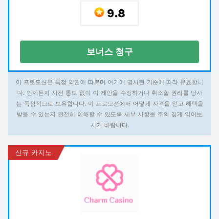
9.8
보너스 청구
이 프로모션은 특정 약관에 따르며 여기에 명시된 기준에 따라 유효합니
다. 언제든지 사전 통보 없이 이 제안을 수정하거나 취소할 권리를 당사
는 독점적으로 보유합니다. 이 프로모션에서 어떻게 자격을 얻고 혜택을
받을 수 있는지 완전히 이해할 수 있도록 세부 사항을 주의 깊게 읽어보
시기 바랍니다.
신규 카지노