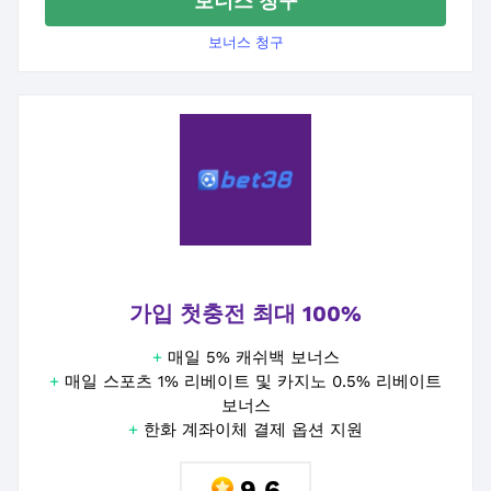
보너스 청구
보너스 청구
가입 첫충전 최대 100%
+
매일 5% 캐쉬백 보너스
+
매일 스포츠 1% 리베이트 및 카지노 0.5% 리베이트
보너스
+
한화 계좌이체 결제 옵션 지원
9.6