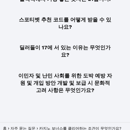
스포티벳 추천 코드를 어떻게 받을 수 있
나요?
딜러들이 17에 서 있는 이유는 무엇인가
요?
이민자 및 난민 사회를 위한 도박 예방 자
원 및 개입 방안 개발 및 보급 시 문화적
고려 사항은 무엇인가요?
홈
자주 묻는 질문
카지노 보너스를 클리어하는 조건이 무엇인가요?