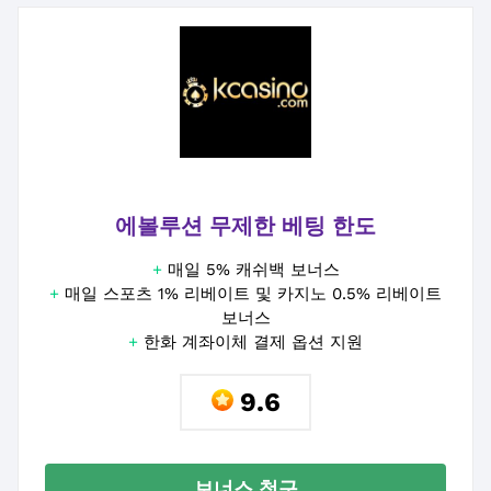
에볼루션 무제한 베팅 한도
+
매일 5% 캐쉬백 보너스
+
매일 스포츠 1% 리베이트 및 카지노 0.5% 리베이트
보너스
+
한화 계좌이체 결제 옵션 지원
9.6
보너스 청구