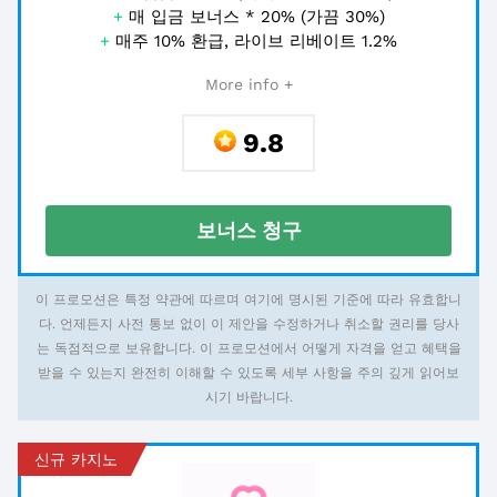
+
매 입금 보너스 * 20% (가끔 30%)
+
매주 10% 환급, 라이브 리베이트 1.2%
More info +
9.8
보너스 청구
이 프로모션은 특정 약관에 따르며 여기에 명시된 기준에 따라 유효합니
다. 언제든지 사전 통보 없이 이 제안을 수정하거나 취소할 권리를 당사
는 독점적으로 보유합니다. 이 프로모션에서 어떻게 자격을 얻고 혜택을
받을 수 있는지 완전히 이해할 수 있도록 세부 사항을 주의 깊게 읽어보
시기 바랍니다.
신규 카지노