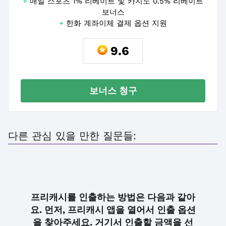
+
매일 스포츠 1% 리베이트 및 카지노 0.5% 리베이트
보너스
+
한화 계좌이체 결제 옵션 지원
9.6
보너스 청구
다른 관심 있을 만한 질문들:
프리캐시를 인출하는 방법은 다음과 같아
요. 먼저, 프리캐시 앱을 열어서 인출 옵션
을 찾아주세요. 거기서 인출할 금액을 선