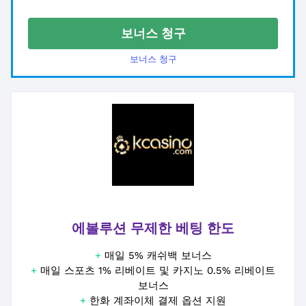
보너스 청구
보너스 청구
에볼루션 무제한 베팅 한도
+
매일 5% 캐쉬백 보너스
+
매일 스포츠 1% 리베이트 및 카지노 0.5% 리베이트
보너스
+
한화 계좌이체 결제 옵션 지원