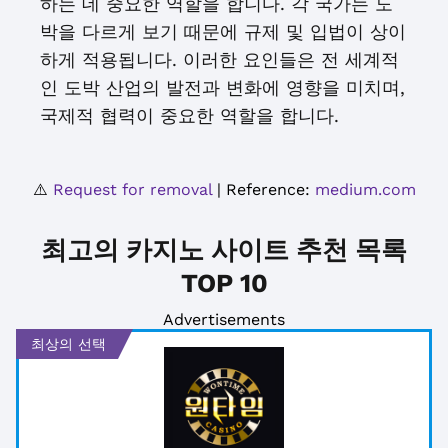
하는 데 중요한 역할을 합니다. 각 국가는 도
박을 다르게 보기 때문에 규제 및 입법이 상이
하게 적용됩니다. 이러한 요인들은 전 세계적
인 도박 산업의 발전과 변화에 영향을 미치며,
국제적 협력이 중요한 역할을 합니다.
⚠️
Request for removal
| Reference:
medium.com
최고의 카지노 사이트 추천 목록
TOP 10
Advertisements
최상의 선택