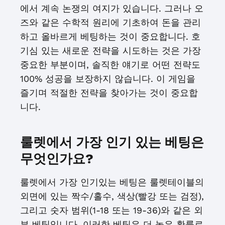
에서 계속 논쟁의 여지가 있습니다. 그러나 오
즈와 같은 수학적 원리에 기초하여 돈을 관리
하고 올바르게 베팅하는 것이 중요합니다. 호
기심 있는 새로운 전략을 시도하는 것은 가장
중요한 부분이며, 솔직한 얘기로 어떤 전략도
100% 성공을 보장하지 않습니다. 이 게임을
즐기며 적절한 전략을 찾아가는 것이 중요합
니다.
룰렛에서 가장 인기 있는 베팅은
무엇인가요?
룰렛에서 가장 인기있는 베팅은 룰렛테이블의
외면에 있는 짝수/홀수, 색상(빨강 또는 검정),
그리고 숫자 범위(1-18 또는 19-36)와 같은 외
부 베팅입니다. 이러한 베팅은 더 높은 확률로