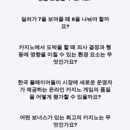
딜러가 7을 보여줄 때 8을 나눠야 할까
요?
카지노에서 도박을 할 때 의사 결정과 행
동에 영향을 미칠 수 있는 환경 요소는 무
엇인가요?
한국 플레이어들이 시장에 새로운 운영자
가 제공하는 온라인 카지노 게임의 품질
을 어떻게 평가할 수 있을까요?
어떤 보너스가 있는 최고의 카지노는 무
엇인가요?