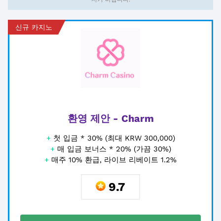
신규 카지노
환영 제안 - Charm
+
첫 입금 * 30% (최대 KRW 300,000)
+
매 입금 보너스 * 20% (가끔 30%)
+
매주 10% 환급, 라이브 리베이트 1.2%
9.7