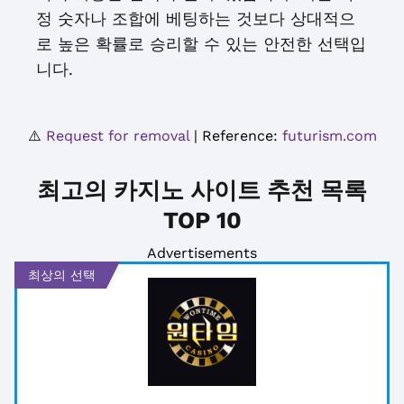
정 숫자나 조합에 베팅하는 것보다 상대적으
로 높은 확률로 승리할 수 있는 안전한 선택입
니다.
⚠️
Request for removal
| Reference:
futurism.com
최고의 카지노 사이트 추천 목록
TOP 10
Advertisements
최상의 선택