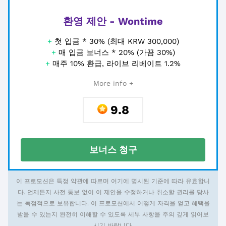
환영 제안 - Wontime
+
첫 입금 * 30% (최대 KRW 300,000)
+
매 입금 보너스 * 20% (가끔 30%)
+
매주 10% 환급, 라이브 리베이트 1.2%
More info +
9.8
보너스 청구
이 프로모션은 특정 약관에 따르며 여기에 명시된 기준에 따라 유효합니
다. 언제든지 사전 통보 없이 이 제안을 수정하거나 취소할 권리를 당사
는 독점적으로 보유합니다. 이 프로모션에서 어떻게 자격을 얻고 혜택을
받을 수 있는지 완전히 이해할 수 있도록 세부 사항을 주의 깊게 읽어보
시기 바랍니다.