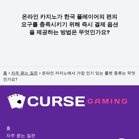
온라인 카지노가 한국 플레이어의 편의
요구를 충족시키기 위해 즉시 결제 옵션
을 제공하는 방법은 무엇인가요?
홈
자주 묻는 질문
온라인 카지노에서 가장 인기 있는 룰렛 종류는 무엇
인가요?
홈
자주 묻는 질문