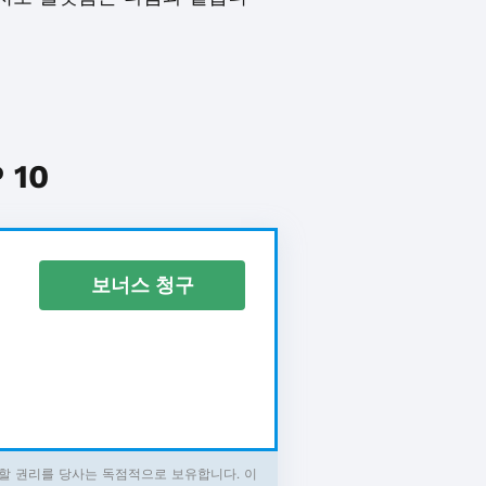
10
보너스 청구
할 권리를 당사는 독점적으로 보유합니다. 이