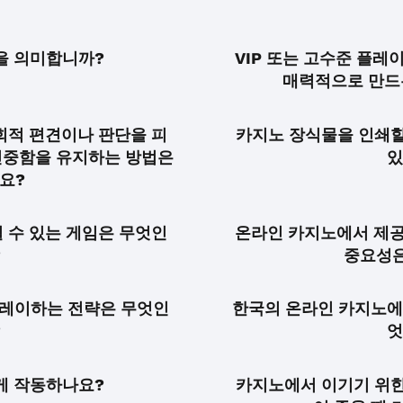
을 의미합니까?
VIP 또는 고수준 플
매력적으로 만드
회적 편견이나 판단을 피
카지노 장식물을 인쇄할
신중함을 유지하는 방법은
있
요?
 수 있는 게임은 무엇인
온라인 카지노에서 제공
?
중요성은
플레이하는 전략은 무엇인
한국의 온라인 카지노에
?
엇
게 작동하나요?
카지노에서 이기기 위한