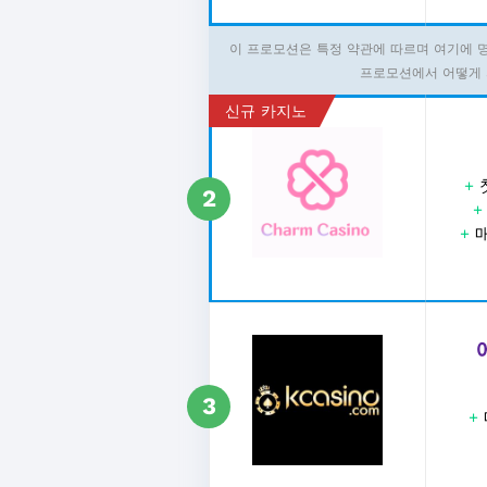
이 프로모션은 특정 약관에 따르며 여기에 
프로모션에서 어떻게 
신규 카지노
+
2
+
매
3
+