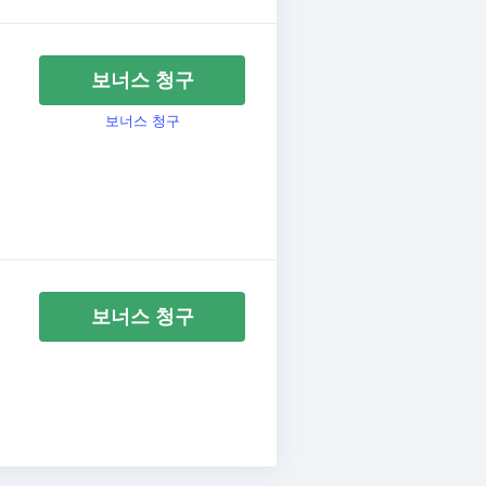
보너스 청구
보너스 청구
보너스 청구