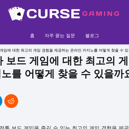
홈
자주 묻는 질문
블로그
 게임에 대한 최고의 게임 경험을 제공하는 온라인 카지노를 어떻게 찾을 수 있
 보드 게임에 대한 최고의 
노를 어떻게 찾을 수 있을까요
전통 보드 게임을 즐길 수 있는 최고의 게임 경험을 제