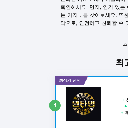
확인하세요. 먼저, 인기 있는
는 카지노를 찾아보세요. 또
막으로, 안전하고 신뢰할 수
⚠
최
최상의 선택
+
1
+
매