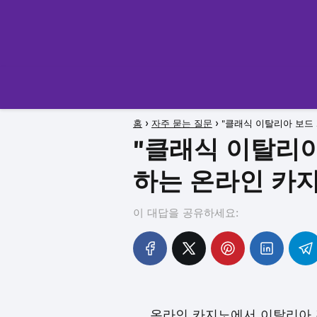
홈
자주 묻는 질문
"클래식 이탈리아 보드
"클래식 이탈리아
하는 온라인 카지
이 대답을 공유하세요:
온라인 카지노에서 이탈리아 