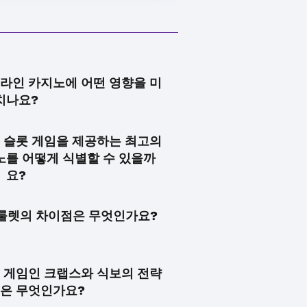
라인 카지노에 어떤 영향을 미
치나요?
 슬롯 게임을 제공하는 최고의
노를 어떻게 식별할 수 있을까
요?
룰렛의 차이점은 무엇인가요?
 게임인 크랩스와 식보의 전략
은 무엇인가요?