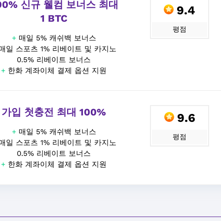
00% 신규 웰컴 보너스 최대
9.4
1 BTC
평점
+
매일 5% 캐쉬백 보너스
매일 스포츠 1% 리베이트 및 카지노
0.5% 리베이트 보너스
+
한화 계좌이체 결제 옵션 지원
가입 첫충전 최대 100%
9.6
+
매일 5% 캐쉬백 보너스
평점
매일 스포츠 1% 리베이트 및 카지노
0.5% 리베이트 보너스
+
한화 계좌이체 결제 옵션 지원