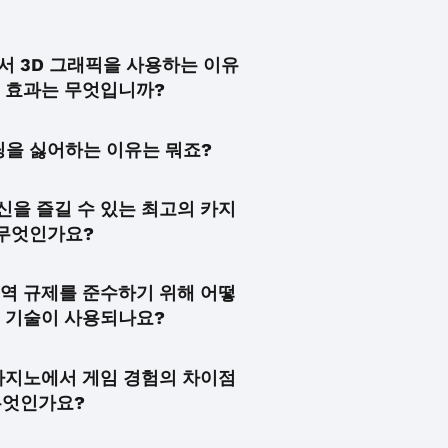
서 3D 그래픽을 사용하는 이유
그 효과는 무엇입니까?
팅을 싫어하는 이유는 뭐죠?
을 즐길 수 있는 최고의 카지
무엇인가요?
역 규제를 준수하기 위해 어떻
치 기술이 사용되나요?
카지노에서 게임 경험의 차이점
무엇인가요?