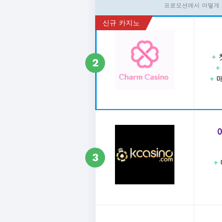
프로모션에서 어떻게 
신규 카지노
+
2
+
매
3
+