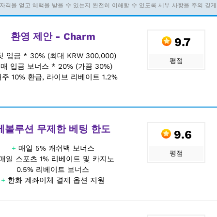
자격을 얻고 혜택을 받을 수 있는지 완전히 이해할 수 있도록 세부 사항을 주의 깊게
환영 제안 - Charm
9.7
첫 입금 * 30% (최대 KRW 300,000)
평점
+
매 입금 보너스 * 20% (가끔 30%)
주 10% 환급, 라이브 리베이트 1.2%
에볼루션 무제한 베팅 한도
9.6
+
매일 5% 캐쉬백 보너스
평점
매일 스포츠 1% 리베이트 및 카지노
0.5% 리베이트 보너스
+
한화 계좌이체 결제 옵션 지원