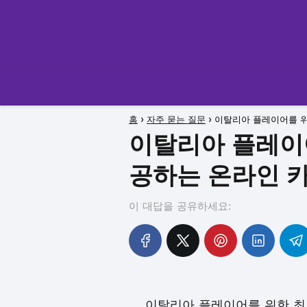
홈
자주 묻는 질문
이탈리아 플레이어를 위
이탈리아 플레이
공하는 온라인 
이 대답을 공유하세요:
이탈리아 플레이어를 위한 최고