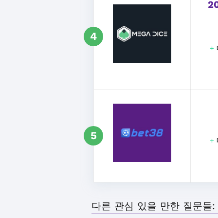
2
4
+
5
+
다른 관심 있을 만한 질문들: