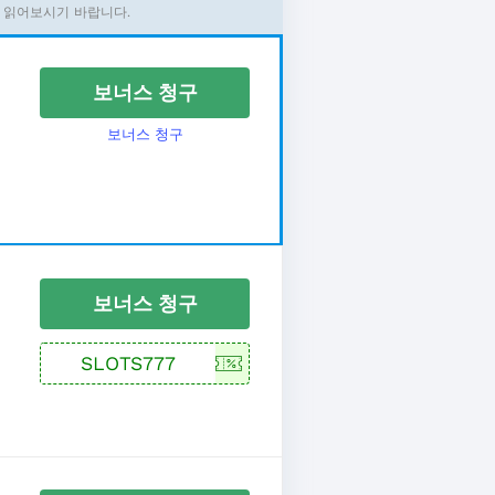
 읽어보시기 바랍니다.
보너스 청구
보너스 청구
보너스 청구