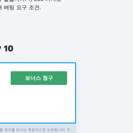
0배 배팅 요구 조건.
10
보너스 청구
할 권리를 당사는 독점적으로 보유합니다. 이