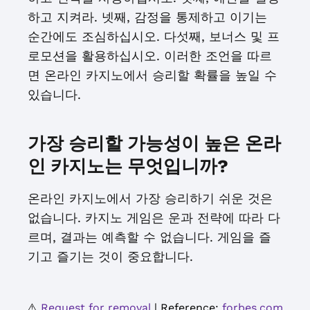
하고 지켜라. 넷째, 감정을 통제하고 이기는
순간에도 조심하십시오. 다섯째, 보너스 및 프
로모션을 활용하십시오. 이러한 조언을 따르
면 온라인 카지노에서 승리할 확률을 높일 수
있습니다.
가장 승리할 가능성이 높은 온라
인 카지노는 무엇입니까?
온라인 카지노에서 가장 승리하기 쉬운 것은
없습니다. 카지노 게임은 운과 전략에 따라 다
르며, 결과는 예측할 수 없습니다. 게임을 즐
기고 즐기는 것이 중요합니다.
⚠️
Request for removal
| Reference:
forbes.com