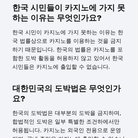
한국 시민들이 카지노에 가지 못
하는 이유는 무엇인가요?
한국 시민이 카지노에 가지 못하는 이유는 한
국 법률상으로 카지노를 이용하는 것을 금지
하기 때문입니다. 한국의 법률은 카지노를 포
함한 도박 활동을 허용하지 않고 있어서 한국
시민들은 카지노에 출입할 수 없습니다.
대한민국의 도박법은 무엇인가
요?
한국의 도박법은 대부분의 도박을 금지하며,
합법적인 도박은 일부 특별한 조건하에서만
허용됩니다. 카지노는 외국인 전용으로 운영