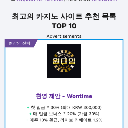
최고의 카지노 사이트 추천 목록
TOP 10
Advertisements
최상의 선택
환영 제안 - Wontime
+
첫 입금 * 30% (최대 KRW 300,000)
+
매 입금 보너스 * 20% (가끔 30%)
+
매주 10% 환급, 라이브 리베이트 1.2%