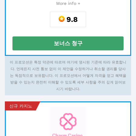
More info +
9.8
보너스 청구
이 프로모션은 특정 약관에 따르며 여기에 명시된 기준에 따라 유효합니
다. 언제든지 사전 통보 없이 이 제안을 수정하거나 취소할 권리를 당사
는 독점적으로 보유합니다. 이 프로모션에서 어떻게 자격을 얻고 혜택을
받을 수 있는지 완전히 이해할 수 있도록 세부 사항을 주의 깊게 읽어보
시기 바랍니다.
신규 카지노