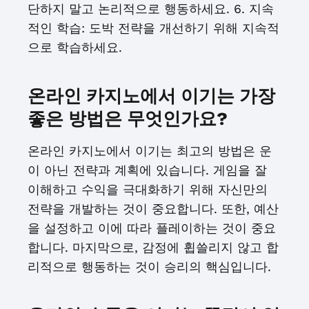
단하지 말고 논리적으로 행동하세요. 6. 지속
적인 학습: 도박 전략을 개선하기 위해 지속적
으로 학습하세요.
온라인 카지노에서 이기는 가장
좋은 방법은 무엇인가요?
온라인 카지노에서 이기는 최고의 방법은 운
이 아닌 전략과 계획에 있습니다. 게임을 잘
이해하고 수익을 극대화하기 위해 자신만의
전략을 개발하는 것이 중요합니다. 또한, 예산
을 설정하고 이에 따라 플레이하는 것이 중요
합니다. 마지막으로, 감정에 휩쓸리지 않고 합
리적으로 행동하는 것이 승리의 핵심입니다.