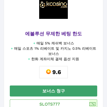
에볼루션 무제한 베팅 한도
+
매일 5% 캐쉬백 보너스
+
매일 스포츠 1% 리베이트 및 카지노 0.5% 리베이트
보너스
+
한화 계좌이체 결제 옵션 지원
9.6
보너스 청구