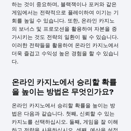
하는 것이 중요하며, 블랙잭이나 포커와 같은
게임에서는 전략적으로 플레이하여 이기는 기
회를 높일 수 있습니다. 또한, 온라인 카지노
의 보너스 및 프로모션을 활용하여 자본을 증
가시키는 것도 전략의 일환이 될 수 있습니다.
이러한 전략들을 활용하여 온라인 카지노에서
더욱 즐겁고 수익성 높은 경험을 할 수 있습니
다.
온라인 카지노에서 승리할 확률
을 높이는 방법은 무엇인가요?
온라인 카지노에서 승리할 확률을 높이는 방
법은 다음과 같습니다. 첫째, 신뢰할 수 있는
카지노를 선택하십시오. 둘째, 게임을 잘 이해
하고 전략을 사용하십시오. 셋째, 예산을 설정