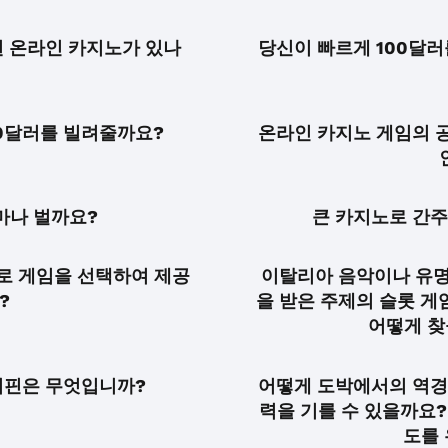
 온라인 카지노가 있나
당신이 빠르게 100달러
00달러를 빌려줄까요?
온라인 카지노 게임의 
마나 벌까요?
큰 카지노로 간
로 게임을 선택하여 제공
이탈리아 음악이나 유명
?
을 받은 주제의 슬롯 
어떻게 찾
리핀은 무엇입니까?
어떻게 도박에서의 역경
력을 기를 수 있을까요
도를