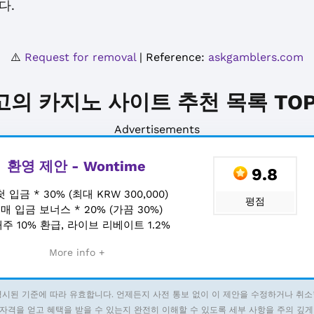
다.
⚠️
Request for removal
| Reference:
askgamblers.com
고의 카지노 사이트 추천 목록 TOP 
Advertisements
환영 제안 - Wontime
9.8
첫 입금 * 30% (최대 KRW 300,000)
평점
+
매 입금 보너스 * 20% (가끔 30%)
주 10% 환급, 라이브 리베이트 1.2%
More info +
명시된 기준에 따라 유효합니다. 언제든지 사전 통보 없이 이 제안을 수정하거나 취소
자격을 얻고 혜택을 받을 수 있는지 완전히 이해할 수 있도록 세부 사항을 주의 깊게