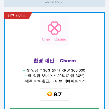
시기 바랍니다.
신규 카지노
환영 제안 - Charm
+
첫 입금 * 30% (최대 KRW 300,000)
+
매 입금 보너스 * 20% (가끔 30%)
+
매주 10% 환급, 라이브 리베이트 1.2%
9.7