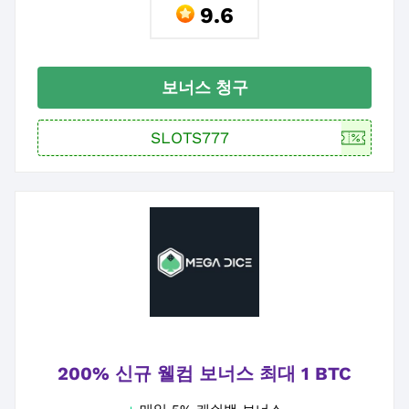
9.6
보너스 청구
200% 신규 웰컴 보너스 최대 1 BTC