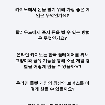
카지노에서 돈을 벌기 위해 가장 좋은 게
임은 무엇인가요?
할리우드에서 즉시 돈을 벌 수 있는 방법
은 무엇인가요?
온라인 카지노는 한국 플레이어를 위해
고양이와 공유 기능을 통해 소셜 게임 경
험을 어떻게 만들 수 있을까요?
온라인 룰렛 게임의 최상의 보너스를 어
떻게 찾을 수 있을까요?