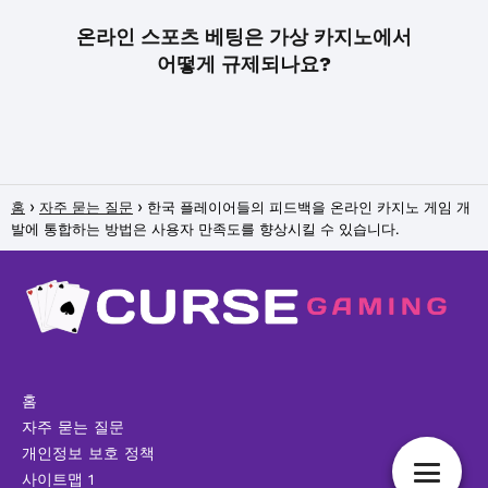
온라인 스포츠 베팅은 가상 카지노에서
어떻게 규제되나요?
홈
자주 묻는 질문
한국 플레이어들의 피드백을 온라인 카지노 게임 개
발에 통합하는 방법은 사용자 만족도를 향상시킬 수 있습니다.
홈
자주 묻는 질문
개인정보 보호 정책
사이트맵 1