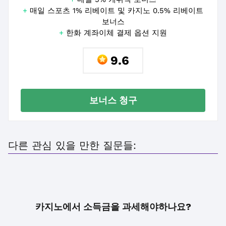
+
매일 스포츠 1% 리베이트 및 카지노 0.5% 리베이트
보너스
+
한화 계좌이체 결제 옵션 지원
9.6
보너스 청구
다른 관심 있을 만한 질문들:
카지노에서 소득금을 과세해야하나요?