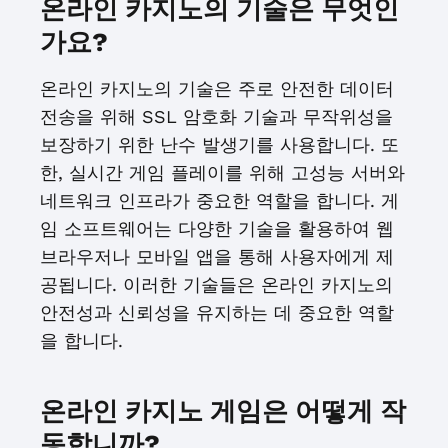
온라인 카지노의 기술은 무엇인
가요?
온라인 카지노의 기술은 주로 안전한 데이터
전송을 위해 SSL 암호화 기술과 무작위성을
보장하기 위한 난수 발생기를 사용합니다. 또
한, 실시간 게임 플레이를 위해 고성능 서버와
네트워크 인프라가 중요한 역할을 합니다. 게
임 소프트웨어는 다양한 기술을 활용하여 웹
브라우저나 모바일 앱을 통해 사용자에게 제
공됩니다. 이러한 기술들은 온라인 카지노의
안전성과 신뢰성을 유지하는 데 중요한 역할
을 합니다.
온라인 카지노 게임은 어떻게 작
동합니까?