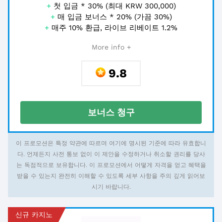
+
첫 입금 * 30% (최대 KRW 300,000)
+
매 입금 보너스 * 20% (가끔 30%)
+
매주 10% 환급, 라이브 리베이트 1.2%
More info +
9.8
보너스 청구
이 프로모션은 특정 약관에 따르며 여기에 명시된 기준에 따라 유효합니
다. 언제든지 사전 통보 없이 이 제안을 수정하거나 취소할 권리를 당사
는 독점적으로 보유합니다. 이 프로모션에서 어떻게 자격을 얻고 혜택을
받을 수 있는지 완전히 이해할 수 있도록 세부 사항을 주의 깊게 읽어보
시기 바랍니다.
신규 카지노