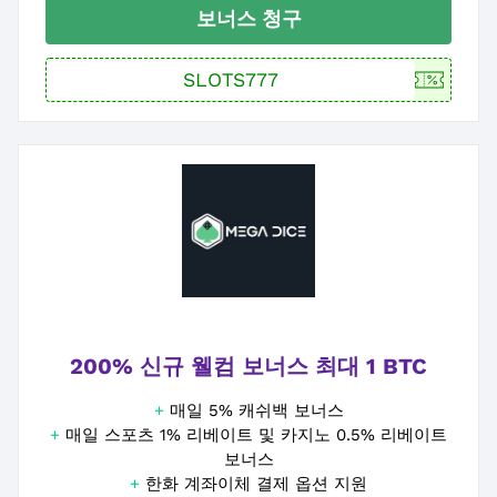
보너스 청구
200% 신규 웰컴 보너스 최대 1 BTC
+
매일 5% 캐쉬백 보너스
+
매일 스포츠 1% 리베이트 및 카지노 0.5% 리베이트
보너스
+
한화 계좌이체 결제 옵션 지원