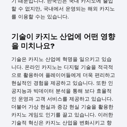
기 때문입니다. 한국인은 국내 카지노에 출입
할 수 없지만, 국내에서 운영되는 해외 카지노
를 이용할 수는 있습니다.
기술이 카지노 산업에 어떤 영향
을 미치나요?
기술은 카지노 산업에 혁명을 일으키고 있습
니다. 온라인 카지노는 디지털 기술을 적극적
으로 활용하여 플레이어들에게 더욱 편리하고
현실적인 경험을 제공하고 있습니다. 또한 인
공지능과 빅데이터 분석을 통해 보다 효율적
인 운영과 고객 서비스를 제공하고 있습니다.
더불어 가상 현실과 증강 현실 기술을 활용한
카지노 게임도 인기를 끌고 있습니다. 이러한
기술적 혁신은 카지노 산업을 변화시키고 향