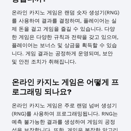
온라인 카지노 게임은 랜덤 숫자 생성기(RNG)
를 사용하여 결과를 결정하며, 플레이어는 실
제 돈을 걸고 게임을 즐길 수 있습니다. 다양
한 게임은 다양한 규칙과 전략을 갖고 있으며,
플레이어는 보너스 및 상금을 획득할 수 있습
니다. 게임 결과는 공정하게 운영되며, 보안
및 안전 조치가 취해집니다.
온라인 카지노 게임은 어떻게 프
로그래밍 되나요?
온라인 카지노 게임은 주로 랜덤 넘버 생성기
(RNG)를 사용하여 프로그래밍됩니다. RNG는
예측 불가능한 결과를 생성하여 게임의 공정
성을 보장합니다. 또한, 게임은 복잡한 알고리