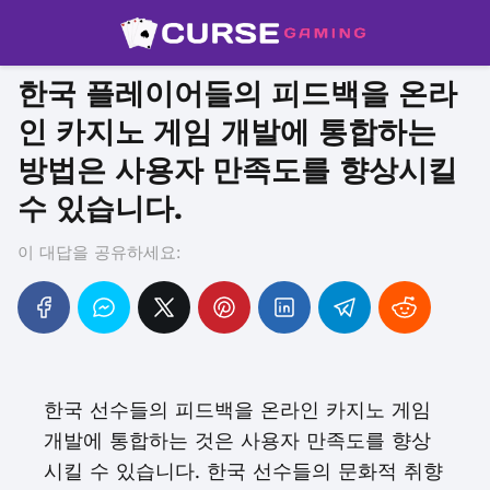
한국 플레이어들의 피드백을 온라
인 카지노 게임 개발에 통합하는
방법은 사용자 만족도를 향상시킬
수 있습니다.
이 대답을 공유하세요:
한국 선수들의 피드백을 온라인 카지노 게임
개발에 통합하는 것은 사용자 만족도를 향상
시킬 수 있습니다. 한국 선수들의 문화적 취향