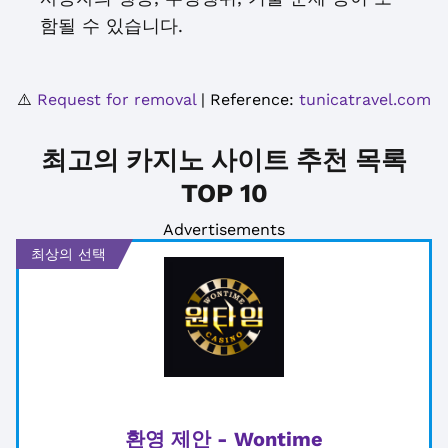
함될 수 있습니다.
⚠️
Request for removal
| Reference:
tunicatravel.com
최고의 카지노 사이트 추천 목록
TOP 10
Advertisements
최상의 선택
환영 제안 - Wontime