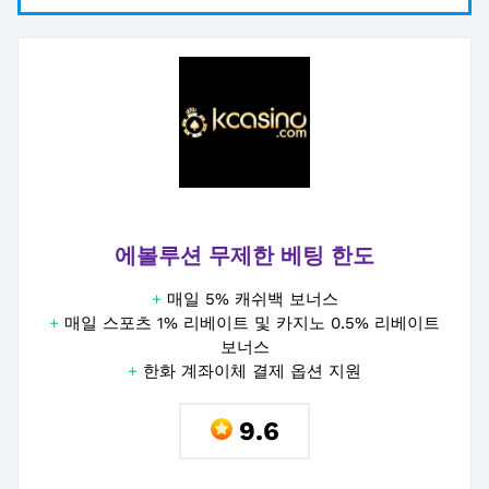
에볼루션 무제한 베팅 한도
+
매일 5% 캐쉬백 보너스
+
매일 스포츠 1% 리베이트 및 카지노 0.5% 리베이트
보너스
+
한화 계좌이체 결제 옵션 지원
9.6