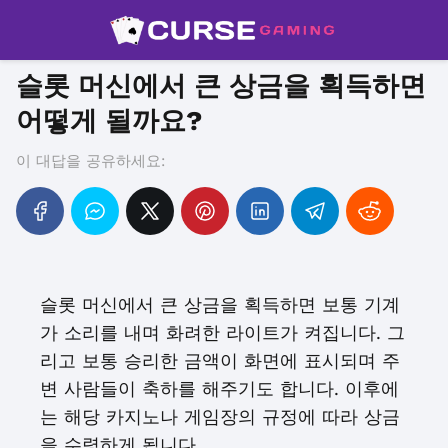
슬롯 머신에서 큰 상금을 획득하면
어떻게 될까요?
이 대답을 공유하세요:
슬롯 머신에서 큰 상금을 획득하면 보통 기계
가 소리를 내며 화려한 라이트가 켜집니다. 그
리고 보통 승리한 금액이 화면에 표시되며 주
변 사람들이 축하를 해주기도 합니다. 이후에
는 해당 카지노나 게임장의 규정에 따라 상금
을 수령하게 됩니다.