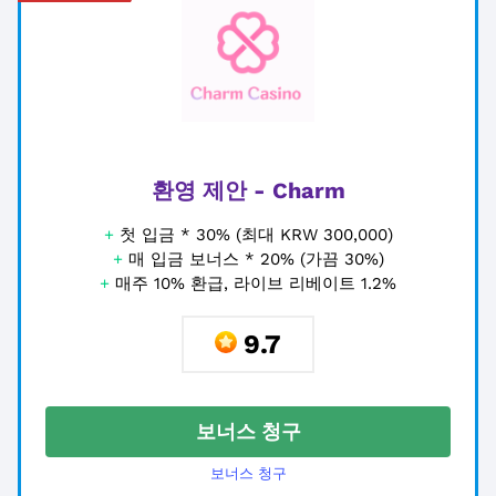
환영 제안 - Charm
+
첫 입금 * 30% (최대 KRW 300,000)
+
매 입금 보너스 * 20% (가끔 30%)
+
매주 10% 환급, 라이브 리베이트 1.2%
9.7
보너스 청구
보너스 청구