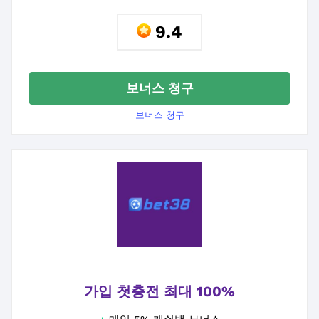
9.4
보너스 청구
보너스 청구
가입 첫충전 최대 100%