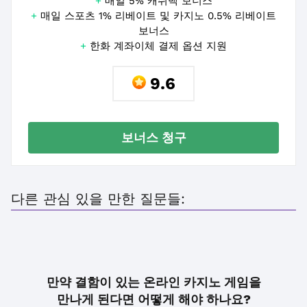
+
매일 5% 캐쉬백 보너스
+
매일 스포츠 1% 리베이트 및 카지노 0.5% 리베이트
보너스
+
한화 계좌이체 결제 옵션 지원
9.6
보너스 청구
다른 관심 있을 만한 질문들:
만약 결함이 있는 온라인 카지노 게임을
만나게 된다면 어떻게 해야 하나요?