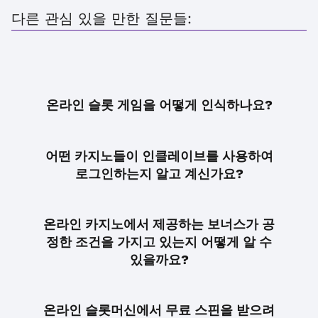
다른 관심 있을 만한 질문들:
온라인 슬롯 게임을 어떻게 인식하나요?
어떤 카지노들이 인클레이브를 사용하여
로그인하는지 알고 계신가요?
온라인 카지노에서 제공하는 보너스가 공
정한 조건을 가지고 있는지 어떻게 알 수
있을까요?
온라인 슬롯머신에서 무료 스핀을 받으려