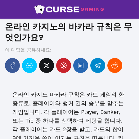
온라인 카지노의 바카라 규칙은 무
엇인가요?
이 대답을 공유하세요:
온라인 카지노 바카라 규칙은 카드 게임의 한
종류로, 플레이어와 뱅커 간의 승부를 맞추는
게임입니다. 각 플레이어는 Player, Banker,
또는 Tie 중 하나를 선택하여 베팅을 합니다.
각 플레이어는 카드 2장을 받고, 카드의 합이
9에 가까운 쪽이 이기는 규칙을 따릅니다. 카