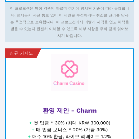
이 프로모션은 특정 약관에 따르며 여기에 명시된 기준에 따라 유효합니
다. 언제든지 사전 통보 없이 이 제안을 수정하거나 취소할 권리를 당사
는 독점적으로 보유합니다. 이 프로모션에서 어떻게 자격을 얻고 혜택을
받을 수 있는지 완전히 이해할 수 있도록 세부 사항을 주의 깊게 읽어보
시기 바랍니다.
신규 카지노
환영 제안 - Charm
+
첫 입금 * 30% (최대 KRW 300,000)
+
매 입금 보너스 * 20% (가끔 30%)
+
매주 10% 환급, 라이브 리베이트 1.2%