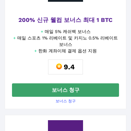
200% 신규 웰컴 보너스 최대 1 BTC
+
매일 5% 캐쉬백 보너스
+
매일 스포츠 1% 리베이트 및 카지노 0.5% 리베이트
보너스
+
한화 계좌이체 결제 옵션 지원
9.4
보너스 청구
보너스 청구