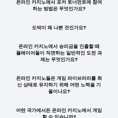
온라인 카지노에서 포커 토너먼트에 참여
하는 방법은 무엇인가요?
도박이 왜 나쁜 것인가요?
온라인 카지노에서 승리금을 인출할 때
플레이어들이 직면하는 일반적인 도전 과
제는 무엇인가요?
온라인 카지노들은 게임 라이브러리를 최
신 상태로 유지하기 위해 어떤 노력을 기
울이나요?
어떤 국가에서든 온라인 카지노에서 게임
할 수 있습니까?