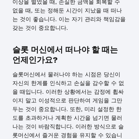
이상을 벌었을 때, 손실한 금액을 회복할 수
없을 때, 또는 정해둔 시간이 지났을 때 떠나
는 것이 좋습니다. 이는 자기 관리와 책임감을
갖는 것이 중요합니다.
슬롯 머신에서 떠나야 할 때는
언제인가요?
슬롯머신에서 물러나야 하는 시점은 당신이
자신의 한계를 인식하고 손실을 감수할 수 없
을 때입니다. 이러한 상황에서는 감정에 휩싸
이지 말고 이성적으로 판단하여 게임을 그만
두는 것이 중요합니다. 또한, 미리 설정한 한
도를 초과하거나 계획한 시간을 넘기면 물러
나는 것이 바람직합니다. 이러한 방식으로 슬
롯머신에서 즐거운 경험을 유지할 수 있습니