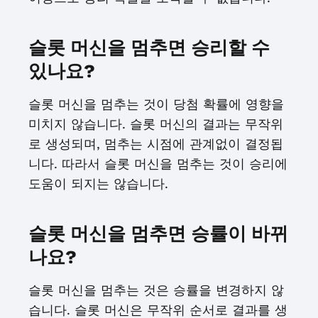
슬롯 머신을 멈추면 승리할 수
있나요?
슬롯 머신을 멈추는 것이 당첨 확률에 영향을
미치지 않습니다. 슬롯 머신의 결과는 무작위
로 생성되며, 멈추는 시점에 관계없이 결정됩
니다. 따라서 슬롯 머신을 멈추는 것이 승리에
도움이 되지는 않습니다.
슬롯 머신을 멈추면 승률이 바뀌
나요?
슬롯 머신을 멈추는 것은 승률을 변경하지 않
습니다. 슬롯 머신은 무작위 순서로 결과를 생