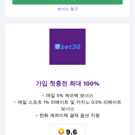
보너스 청구
가입 첫충전 최대 100%
+
매일 5% 캐쉬백 보너스
+
매일 스포츠 1% 리베이트 및 카지노 0.5% 리베이트
보너스
+
한화 계좌이체 결제 옵션 지원
9.6