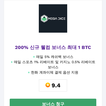
200% 신규 웰컴 보너스 최대 1 BTC
+
매일 5% 캐쉬백 보너스
+
매일 스포츠 1% 리베이트 및 카지노 0.5% 리베이트
보너스
+
한화 계좌이체 결제 옵션 지원
9.4
보너스 청구