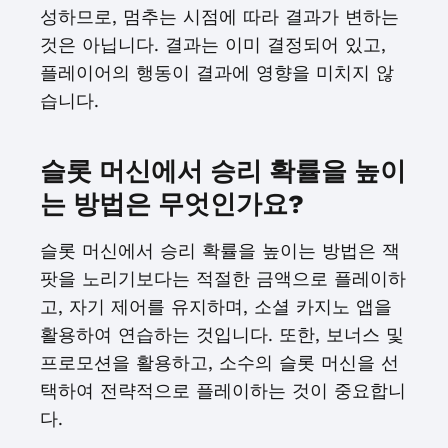
성하므로, 멈추는 시점에 따라 결과가 변하는
것은 아닙니다. 결과는 이미 결정되어 있고,
플레이어의 행동이 결과에 영향을 미치지 않
습니다.
슬롯 머신에서 승리 확률을 높이
는 방법은 무엇인가요?
슬롯 머신에서 승리 확률을 높이는 방법은 잭
팟을 노리기보다는 적절한 금액으로 플레이하
고, 자기 제어를 유지하며, 소셜 카지노 앱을
활용하여 연습하는 것입니다. 또한, 보너스 및
프로모션을 활용하고, 소수의 슬롯 머신을 선
택하여 전략적으로 플레이하는 것이 중요합니
다.