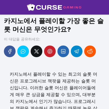
카지노에서 플레이할 가장 좋은 슬
롯 머신은 무엇인가요?
이 대답을 공유하세요:
카지노에서 플레이할 수 있는 최고의 슬롯 머
신은 프로그레시브 잭팟을 제공하는 슬롯 머
신입니다. 이러한 슬롯 머신은 플레이어들에
게 매우 큰 상금을 제공할 수 있으며, 대부분
의 카지노에서 인기가 많습니다. 프로그레시
브 잭팟은 계속해서 증가하기 때문에 높은 상