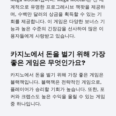
계적으로 유명한 프로그레시브 잭팟을 제공하
며, 수백만 달러의 상금을 획득할 수 있는 기
회를 제공합니다. 이 게임은 다양한 보너스 기
능과 높은 수준의 긴장감을 선사하여 많은 이
용자들에게 사랑받고 있습니다.
카지노에서 돈을 벌기 위해 가장
좋은 게임은 무엇인가요?
카지노에서 돈을 벌기 위해 가장 좋은 게임은
블랙잭입니다. 블랙잭은 전략적인 게임으로,
플레이어가 승리할 기회가 높습니다. 또한, 포
커와 크랩스도 높은 수익을 올릴 수 있는 게임
중 하나입니다.