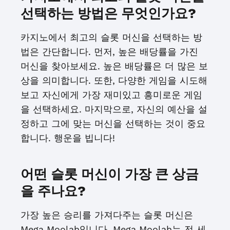
선택하는 방법은 무엇인가요?
카지노에서 최고의 슬롯 머신을 선택하는 방
법은 간단합니다. 먼저, 높은 배당률을 가진
머신을 찾아보세요. 높은 배당률은 더 많은 보
상을 의미합니다. 또한, 다양한 게임을 시도해
보고 자신에게 가장 재미있고 흥미로운 게임
을 선택하세요. 마지막으로, 자신의 예산을 설
정하고 그에 맞는 머신을 선택하는 것이 중요
합니다. 행운을 빕니다!
어떤 슬롯 머신이 가장 큰 상금
을 주나요?
가장 높은 승리를 가져다주는 슬롯 머신은
Mega Moolah입니다. Mega Moolah는 전 세