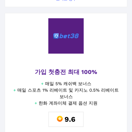
가입 첫충전 최대 100%
+
매일 5% 캐쉬백 보너스
+
매일 스포츠 1% 리베이트 및 카지노 0.5% 리베이트
보너스
+
한화 계좌이체 결제 옵션 지원
9.6