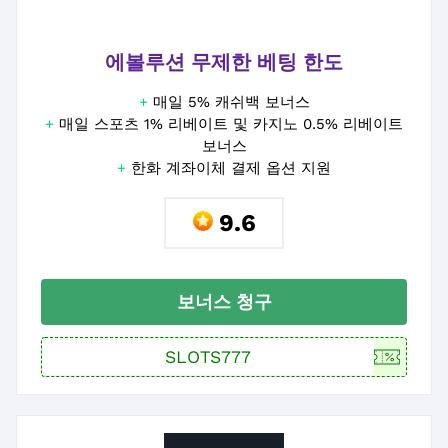
에볼루션 무제한 베팅 한도
+
매일 5% 캐쉬백 보너스
+
매일 스포츠 1% 리베이트 및 카지노 0.5% 리베이트
보너스
+
한화 계좌이체 결제 옵션 지원
9.6
보너스 청구