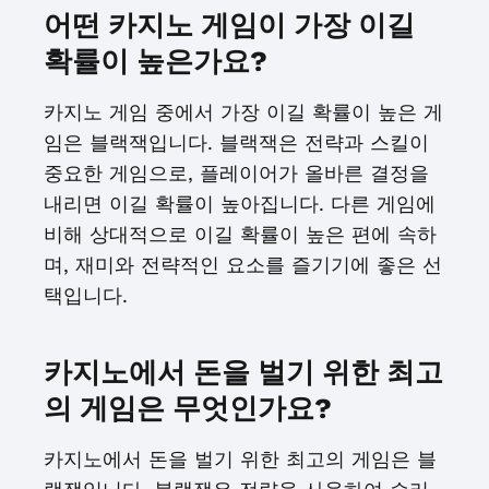
어떤 카지노 게임이 가장 이길
확률이 높은가요?
카지노 게임 중에서 가장 이길 확률이 높은 게
임은 블랙잭입니다. 블랙잭은 전략과 스킬이
중요한 게임으로, 플레이어가 올바른 결정을
내리면 이길 확률이 높아집니다. 다른 게임에
비해 상대적으로 이길 확률이 높은 편에 속하
며, 재미와 전략적인 요소를 즐기기에 좋은 선
택입니다.
카지노에서 돈을 벌기 위한 최고
의 게임은 무엇인가요?
카지노에서 돈을 벌기 위한 최고의 게임은 블