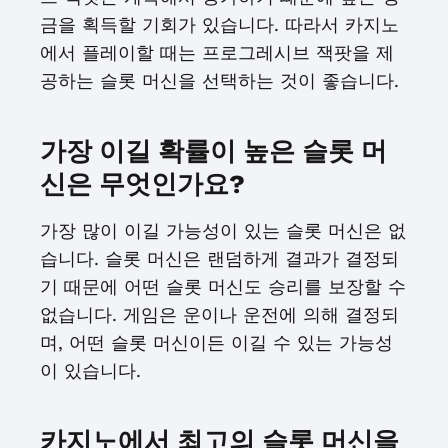
금을 획득할 기회가 있습니다. 따라서 카지노
에서 플레이할 때는 프로그레시브 잭팟을 제
공하는 슬롯 머신을 선택하는 것이 좋습니다.
가장 이길 확률이 높은 슬롯 머
신은 무엇인가요?
가장 많이 이길 가능성이 있는 슬롯 머신은 없
습니다. 슬롯 머신은 랜덤하게 결과가 결정되
기 때문에 어떤 슬롯 머신도 승리를 보장할 수
없습니다. 게임은 운이나 운전에 의해 결정되
며, 어떤 슬롯 머신이든 이길 수 있는 가능성
이 있습니다.
카지노에서 최고의 슬롯 머신을