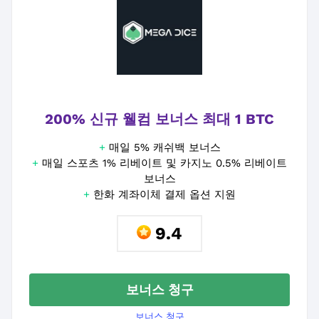
200% 신규 웰컴 보너스 최대 1 BTC
+
매일 5% 캐쉬백 보너스
+
매일 스포츠 1% 리베이트 및 카지노 0.5% 리베이트
보너스
+
한화 계좌이체 결제 옵션 지원
9.4
보너스 청구
보너스 청구