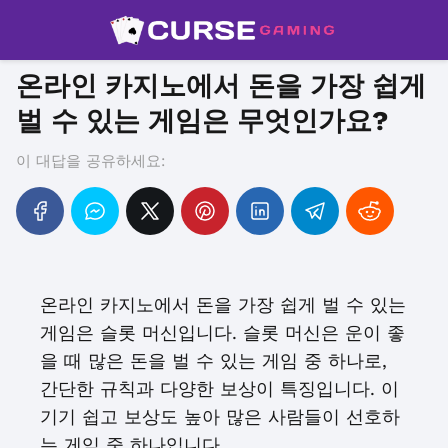
온라인 카지노에서 돈을 가장 쉽게
벌 수 있는 게임은 무엇인가요?
이 대답을 공유하세요:
온라인 카지노에서 돈을 가장 쉽게 벌 수 있는
게임은 슬롯 머신입니다. 슬롯 머신은 운이 좋
을 때 많은 돈을 벌 수 있는 게임 중 하나로,
간단한 규칙과 다양한 보상이 특징입니다. 이
기기 쉽고 보상도 높아 많은 사람들이 선호하
는 게임 중 하나입니다.