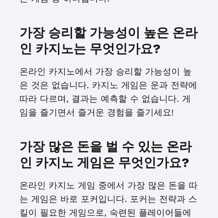
가장 승리할 가능성이 높은 온라
인 카지노는 무엇인가요?
온라인 카지노에서 가장 승리할 가능성이 높
은 것은 없습니다. 카지노 게임은 운과 전략에
따라 다르며, 결과는 예측할 수 없습니다. 게
임을 즐기면서 즐거운 경험을 즐기세요!
가장 많은 돈을 벌 수 있는 온라
인 카지노 게임은 무엇인가요?
온라인 카지노 게임 중에서 가장 많은 돈을 따
는 게임은 바로 포커입니다. 포커는 전략과 스
킬이 필요한 게임으로, 숙련된 플레이어들에