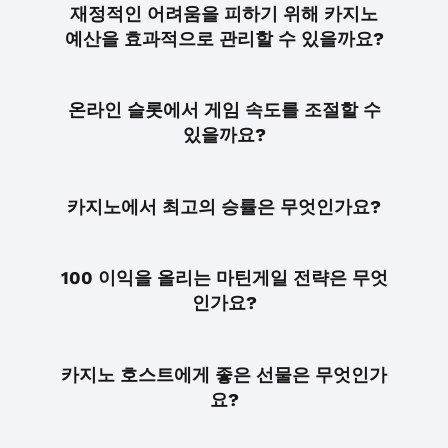
재정적인 어려움을 피하기 위해 카지노
예산을 효과적으로 관리할 수 있을까요?
온라인 슬롯에서 게임 속도를 조절할 수
있을까요?
카지노에서 최고의 승률은 무엇인가요?
100 이익을 올리는 마틴게일 전략은 무엇
인가요?
카지노 호스트에게 좋은 선물은 무엇인가
요?