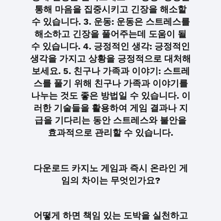
통해 마음을 집중시키고 긴장을 해소할
수 있습니다. 3. 운동: 운동은 스트레스를
해소하고 긴장을 풀어주는데 도움이 될
수 있습니다. 4. 긍정적인 생각: 긍정적인
생각을 가지고 상황을 긍정적으로 대처해
보세요. 5. 친구나 가족과 이야기: 스트레
스를 풀기 위해 친구나 가족과 이야기를
나누는 것도 좋은 방법일 수 있습니다. 이
러한 기술들을 활용하여 게임 결과나 지
급을 기다리는 동안 스트레스와 불안을
효과적으로 관리할 수 있습니다.
다운로드 카지노 게임과 즉시 온라인 게
임의 차이는 무엇인가요?
어떻게 하면 책임 있는 도박을 실천하고