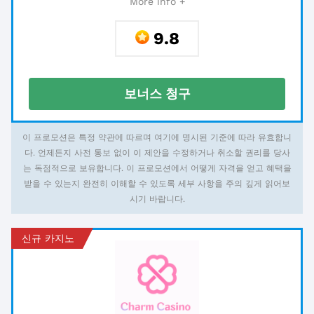
More info +
9.8
보너스 청구
이 프로모션은 특정 약관에 따르며 여기에 명시된 기준에 따라 유효합니
다. 언제든지 사전 통보 없이 이 제안을 수정하거나 취소할 권리를 당사
는 독점적으로 보유합니다. 이 프로모션에서 어떻게 자격을 얻고 혜택을
받을 수 있는지 완전히 이해할 수 있도록 세부 사항을 주의 깊게 읽어보
시기 바랍니다.
신규 카지노