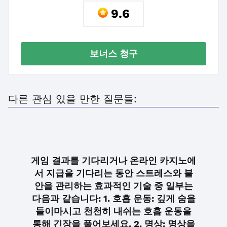
9.6
보너스 청구
다른 관심 있을 만한 질문들:
게임 결과를 기다리거나 온라인 카지노에
서 지급을 기다리는 동안 스트레스와 불
안을 관리하는 효과적인 기술 중 일부는
다음과 같습니다: 1. 호흡 운동: 깊게 숨을
들이마시고 천천히 내쉬는 호흡 운동을
통해 긴장을 풀어보세요. 2. 명상: 명상을