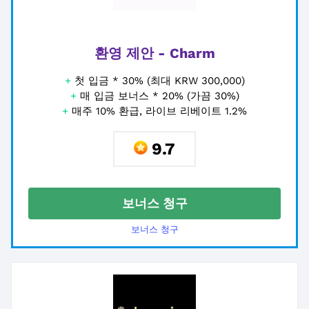
환영 제안 - Charm
+
첫 입금 * 30% (최대 KRW 300,000)
+
매 입금 보너스 * 20% (가끔 30%)
+
매주 10% 환급, 라이브 리베이트 1.2%
9.7
보너스 청구
보너스 청구