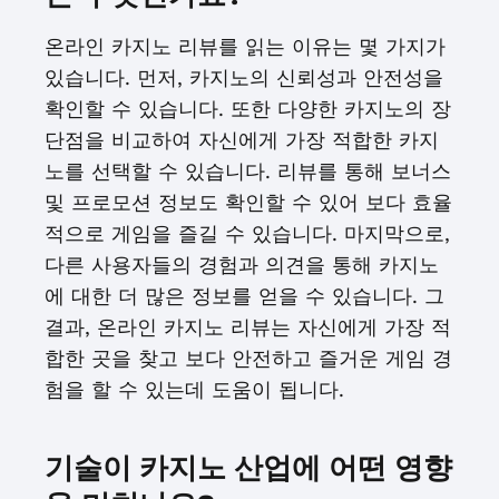
온라인 카지노 리뷰를 읽는 이유는 몇 가지가
있습니다. 먼저, 카지노의 신뢰성과 안전성을
확인할 수 있습니다. 또한 다양한 카지노의 장
단점을 비교하여 자신에게 가장 적합한 카지
노를 선택할 수 있습니다. 리뷰를 통해 보너스
및 프로모션 정보도 확인할 수 있어 보다 효율
적으로 게임을 즐길 수 있습니다. 마지막으로,
다른 사용자들의 경험과 의견을 통해 카지노
에 대한 더 많은 정보를 얻을 수 있습니다. 그
결과, 온라인 카지노 리뷰는 자신에게 가장 적
합한 곳을 찾고 보다 안전하고 즐거운 게임 경
험을 할 수 있는데 도움이 됩니다.
기술이 카지노 산업에 어떤 영향