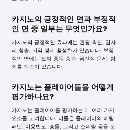
카지노의 긍정적인 면과 부정적
인 면 중 일부는 무엇인가요?
카지노의 긍정적인 효과에는 관광 촉진, 일자
리 창출, 지역 경제 활성화가 있습니다. 부정
적인 면에는 도박 중독 증가, 금전적 문제, 범
죄률 상승이 있습니다.
카지노는 플레이어들을 어떻게
평가하나요?
카지노는 플레이어를 평가하는 데 여러 가지
요소를 고려합니다. 이들은 플레이어의 베팅
패턴, 이용빈도, 승률, 그리고 소비량 등을 분