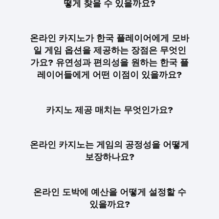
떻게 찾을 수 있을까요?
온라인 카지노가 한국 플레이어에게 모바
일 게임 옵션을 제공하는 장점은 무엇인
가요? 유연성과 편의성을 원하는 한국 플
레이어들에게 어떤 이점이 있을까요?
카지노 제공 매치는 무엇인가요?
온라인 카지노는 게임의 공정성을 어떻게
보장하나요?
온라인 도박에 예산을 어떻게 설정할 수
있을까요?