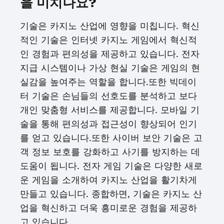
을 미치나요?
기술은 카지노 산업에 영향을 미칩니다. 혁신
적인 기술은 인터넷 카지노 게임에서 혁신적
인 경험과 편의성을 제공하고 있습니다. 전자
지급 시스템이나 가상 현실 기술은 게임의 현
실감을 높여주는 역할을 합니다.또한 빅데이
터 기술은 손님들의 선호도를 분석하고 보다
개인 맞춤형 서비스를 제공합니다. 모바일 기
술을 통해 편의성과 접근성이 향상되어 인기
를 얻고 있습니다.또한 사이버 보안 기술은 고
객 정보 보호를 강화하고 사기를 방지하는 데
도움이 됩니다. 전자 게임 기술은 다양한 새로
운 게임을 소개하여 카지노 산업을 활기차게
만들고 있습니다. 종합하면, 기술은 카지노 산
업을 혁신하고 더욱 흥미로운 경험을 제공하
고 있습니다.