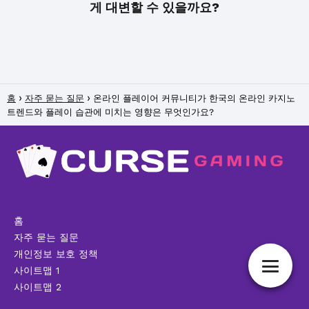
게 대변할 수 있을까요?
홈
자주 묻는 질문
온라인 플레이어 커뮤니티가 한국의 온라인 카지노
트렌드와 플레이 습관에 미치는 영향은 무엇인가요?
홈
자주 묻는 질문
개인정보 보호 정책
사이트맵 1
사이트맵 2