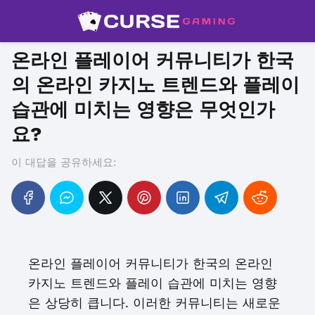
온라인 플레이어 커뮤니티가 한국
의 온라인 카지노 트렌드와 플레이
습관에 미치는 영향은 무엇인가
요?
이 대답을 공유하세요:
온라인 플레이어 커뮤니티가 한국의 온라인
카지노 트렌드와 플레이 습관에 미치는 영향
은 상당히 큽니다. 이러한 커뮤니티는 새로운