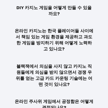
DIY 카지노 게임을 어떻게 만들 수 있을
까요?
온라인 카지노는 한국 플레이어들 사이에
서 책임 있는 게임 환경을 제공하고 과도
한 게임을 방지하기 위해 어떻게 노력하
고 있나요?
블랙잭에서 의심을 사지 않고 카지노 직
원들에게 의심을 받지 않으면서 경쟁 우
위를 얻는 고급 카드 카운팅 기술에는 어
떤 것이 있나요?
온라인 주사위 게임에서 공정함은 어떻게
결정되나요?