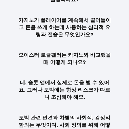
카지노가 플레이어를 계속해서 끌어들이
고 돈을 쓰게 하는데 사용하는 심리적 요
령과 전술은 무엇인가요?
오이스터 로클펠러는 카지노와 비교했을
때 어떻게 되나요?
네, 슬롯 앱에서 실제로 돈을 벌 수 있어
요. 그러나 도박에는 항상 리스크가 따르
니 조심해야 해요.
도박 관련 편견과 차별의 사회적, 감정적
함의는 무엇이며, 사회 정의를 위해 어떻