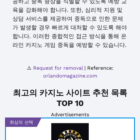
공하고 중독 증상을 식별할 수 있도록 예방 교
육을 강화해야 합니다. 또한, 심리적 지원 및
상담 서비스를 제공하여 중독으로 인한 문제
가 발생할 경우 빠르게 대처할 수 있도록 해야
합니다. 이러한 종합적인 접근 방식을 통해 온
라인 카지노 게임 중독을 예방할 수 있습니다.
⚠️
Request for removal
| Reference:
orlandomagazine.com
최고의 카지노 사이트 추천 목록
TOP 10
Advertisements
최상의 선택