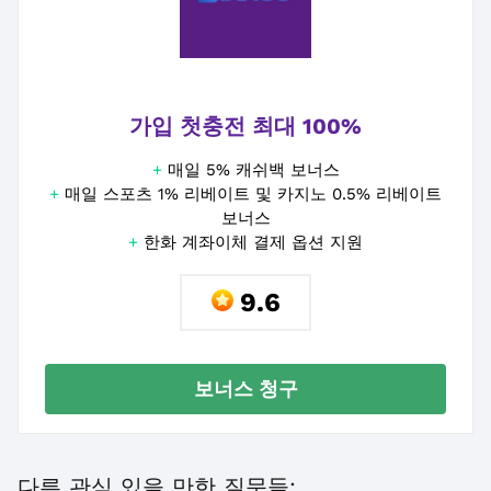
가입 첫충전 최대 100%
+
매일 5% 캐쉬백 보너스
+
매일 스포츠 1% 리베이트 및 카지노 0.5% 리베이트
보너스
+
한화 계좌이체 결제 옵션 지원
9.6
보너스 청구
다른 관심 있을 만한 질문들: