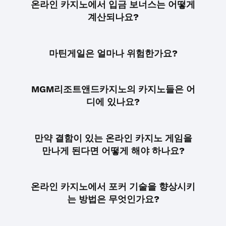
온라인 카지노에서 입금 보너스는 어떻게
계산되나요?
마틴게일은 얼마나 위험한가요?
MGM리조트앤드카지노의 카지노들은 어
디에 있나요?
만약 결함이 있는 온라인 카지노 게임을
만나게 된다면 어떻게 해야 하나요?
온라인 카지노에서 포커 기술을 향상시키
는 방법은 무엇인가요?