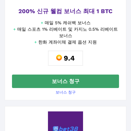
200% 신규 웰컴 보너스 최대 1 BTC
+
매일 5% 캐쉬백 보너스
+
매일 스포츠 1% 리베이트 및 카지노 0.5% 리베이트
보너스
+
한화 계좌이체 결제 옵션 지원
9.4
보너스 청구
보너스 청구