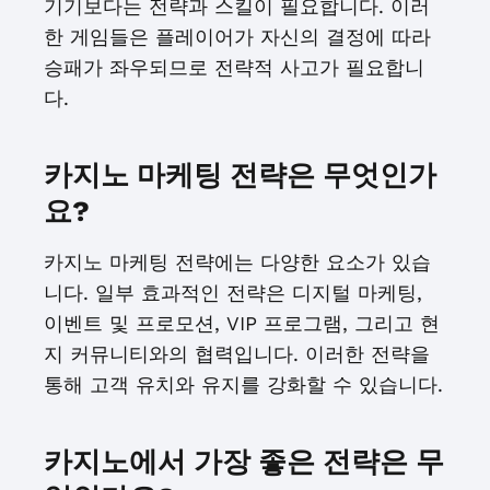
기기보다는 전략과 스킬이 필요합니다. 이러
한 게임들은 플레이어가 자신의 결정에 따라
승패가 좌우되므로 전략적 사고가 필요합니
다.
카지노 마케팅 전략은 무엇인가
요?
카지노 마케팅 전략에는 다양한 요소가 있습
니다. 일부 효과적인 전략은 디지털 마케팅,
이벤트 및 프로모션, VIP 프로그램, 그리고 현
지 커뮤니티와의 협력입니다. 이러한 전략을
통해 고객 유치와 유지를 강화할 수 있습니다.
카지노에서 가장 좋은 전략은 무