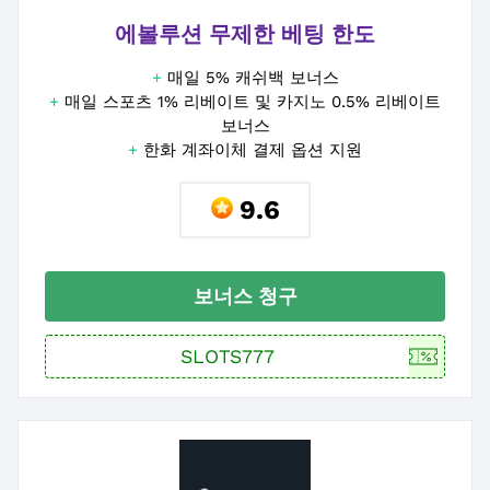
에볼루션 무제한 베팅 한도
+
매일 5% 캐쉬백 보너스
+
매일 스포츠 1% 리베이트 및 카지노 0.5% 리베이트
보너스
+
한화 계좌이체 결제 옵션 지원
9.6
보너스 청구