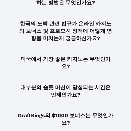
하는 방법은 무엇인가요?
한국의 도박 관련 법규가 온라인 카지노
의 보너스 및 프로모션 정책에 어떻게 영
향을 미치는지 궁금하신가요?
미국에서 가장 좋은 카지노는 무엇인가
요?
대부분의 슬롯 머신이 당첨되는 시간은
언제인가요?
DraftKings의 $1000 보너스는 무엇인가
요?