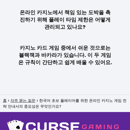
온라인 카지노에서 책임 있는 도박을 촉
진하기 위해 플레이 타임 제한은 어떻게
관리되고 있나요?
카지노 카드 게임 중에서 쉬운 것으로는
블랙잭과 바카라가 있습니다. 이 두 게임
은 규칙이 간단하고 쉽게 배울 수 있어요.
홈
자주 묻는 질문
한국어 초보 플레이어를 위한 온라인 카지노 게임 전
략 안내서의 중요성은 무엇인가요?