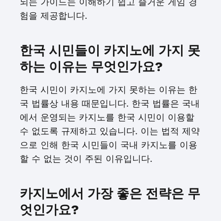
되는 가이드는 이해하기 쉽고 즐거운 게임 경
험을 제공합니다.
한국 시민들이 카지노에 가지 못
하는 이유는 무엇인가요?
한국 시민이 카지노에 가지 못하는 이유는 한
국 법률상 내용 때문입니다. 한국 법률은 국내
에서 운영되는 카지노를 한국 시민이 이용할
수 없도록 규제하고 있습니다. 이는 법적 제약
으로 인해 한국 시민들이 국내 카지노를 이용
할 수 없는 것이 주된 이유입니다.
카지노에서 가장 좋은 전략은 무
엇인가요?