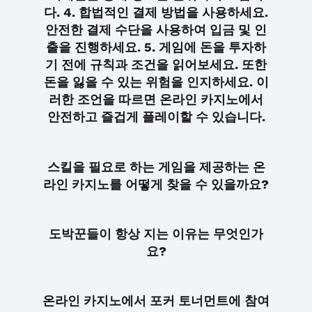
다. 4. 합법적인 결제 방법을 사용하세요.
안전한 결제 수단을 사용하여 입금 및 인
출을 진행하세요. 5. 게임에 돈을 투자하
기 전에 규칙과 조건을 읽어보세요. 또한
돈을 잃을 수 있는 위험을 인지하세요. 이
러한 조언을 따르면 온라인 카지노에서
안전하고 즐겁게 플레이할 수 있습니다.
스킬을 필요로 하는 게임을 제공하는 온
라인 카지노를 어떻게 찾을 수 있을까요?
도박꾼들이 항상 지는 이유는 무엇인가
요?
온라인 카지노에서 포커 토너먼트에 참여