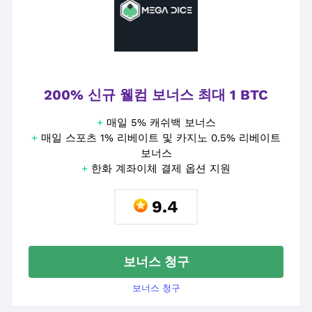
200% 신규 웰컴 보너스 최대 1 BTC
+
매일 5% 캐쉬백 보너스
+
매일 스포츠 1% 리베이트 및 카지노 0.5% 리베이트
보너스
+
한화 계좌이체 결제 옵션 지원
9.4
보너스 청구
보너스 청구