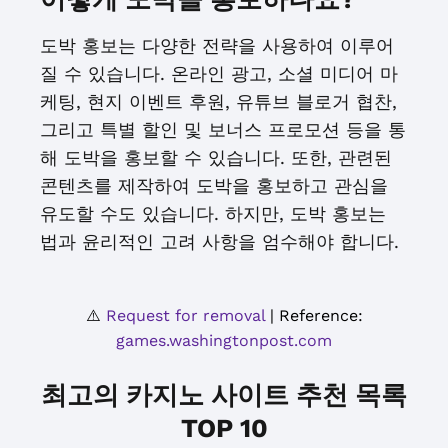
도박 홍보는 다양한 전략을 사용하여 이루어
질 수 있습니다. 온라인 광고, 소셜 미디어 마
케팅, 현지 이벤트 후원, 유튜브 블로거 협찬,
그리고 특별 할인 및 보너스 프로모션 등을 통
해 도박을 홍보할 수 있습니다. 또한, 관련된
콘텐츠를 제작하여 도박을 홍보하고 관심을
유도할 수도 있습니다. 하지만, 도박 홍보는
법과 윤리적인 고려 사항을 엄수해야 합니다.
⚠️
Request for removal
| Reference:
games.washingtonpost.com
최고의 카지노 사이트 추천 목록
TOP 10