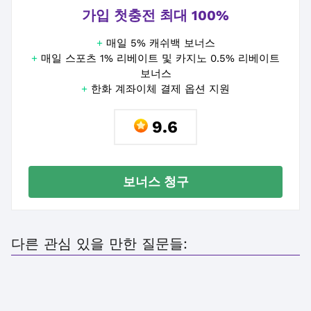
가입 첫충전 최대 100%
+
매일 5% 캐쉬백 보너스
+
매일 스포츠 1% 리베이트 및 카지노 0.5% 리베이트
보너스
+
한화 계좌이체 결제 옵션 지원
9.6
보너스 청구
다른 관심 있을 만한 질문들: