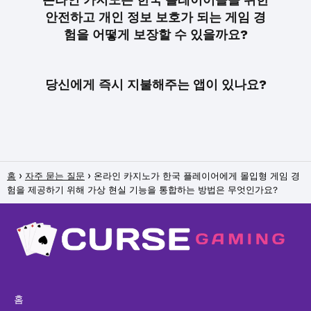
안전하고 개인 정보 보호가 되는 게임 경
험을 어떻게 보장할 수 있을까요?
당신에게 즉시 지불해주는 앱이 있나요?
홈
자주 묻는 질문
온라인 카지노가 한국 플레이어에게 몰입형 게임 경
험을 제공하기 위해 가상 현실 기능을 통합하는 방법은 무엇인가요?
홈