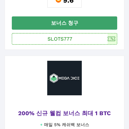
9.6
보너스 청구
200% 신규 웰컴 보너스 최대 1 BTC
+
매일 5% 캐쉬백 보너스