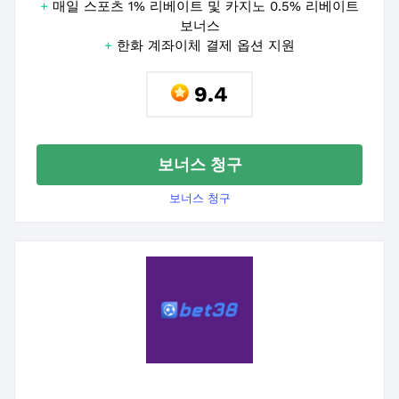
+
매일 스포츠 1% 리베이트 및 카지노 0.5% 리베이트
보너스
+
한화 계좌이체 결제 옵션 지원
9.4
보너스 청구
보너스 청구