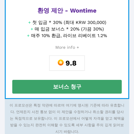
환영 제안 - Wontime
+
첫 입금 * 30% (최대 KRW 300,000)
+
매 입금 보너스 * 20% (가끔 30%)
+
매주 10% 환급, 라이브 리베이트 1.2%
More info +
9.8
보너스 청구
이 프로모션은 특정 약관에 따르며 여기에 명시된 기준에 따라 유효합니
다. 언제든지 사전 통보 없이 이 제안을 수정하거나 취소할 권리를 당사
는 독점적으로 보유합니다. 이 프로모션에서 어떻게 자격을 얻고 혜택을
받을 수 있는지 완전히 이해할 수 있도록 세부 사항을 주의 깊게 읽어보
시기 바랍니다.