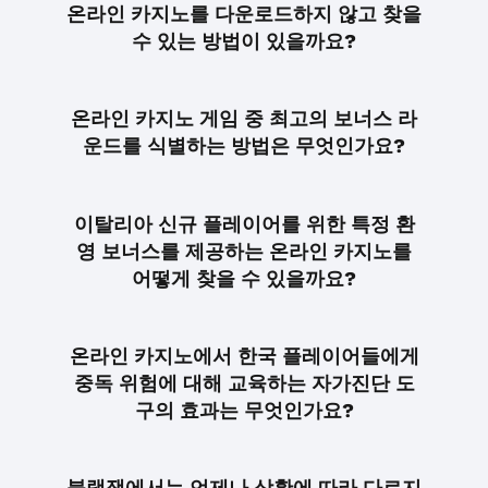
온라인 카지노를 다운로드하지 않고 찾을
수 있는 방법이 있을까요?
온라인 카지노 게임 중 최고의 보너스 라
운드를 식별하는 방법은 무엇인가요?
이탈리아 신규 플레이어를 위한 특정 환
영 보너스를 제공하는 온라인 카지노를
어떻게 찾을 수 있을까요?
온라인 카지노에서 한국 플레이어들에게
중독 위험에 대해 교육하는 자가진단 도
구의 효과는 무엇인가요?
블랙잭에서는 언제나 상황에 따라 다르지