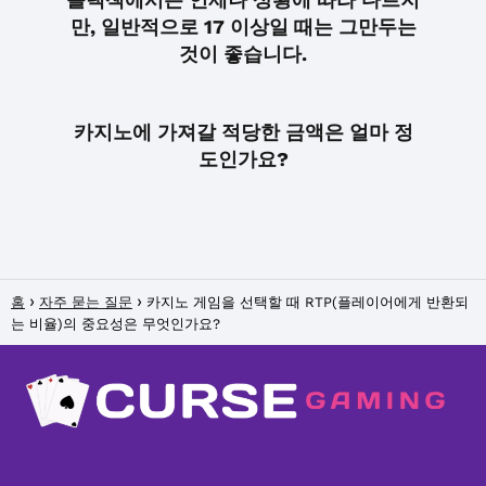
만, 일반적으로 17 이상일 때는 그만두는
것이 좋습니다.
카지노에 가져갈 적당한 금액은 얼마 정
도인가요?
홈
자주 묻는 질문
카지노 게임을 선택할 때 RTP(플레이어에게 반환되
는 비율)의 중요성은 무엇인가요?