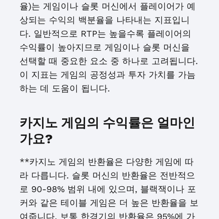
율)는 게임이나 슬롯 머신에서 플레이어가 예
상되는 수익의 백분율을 나타내는 지표입니
다. 일반적으로 RTP는 높을수록 플레이어의
수익률이 높아지므로 게임이나 슬롯 머신을
선택할 때 중요한 요소 중 하나로 고려됩니다.
이 지표는 게임의 공정성과 투자 가치를 가늠
하는 데 도움이 됩니다.
카지노 게임의 수익률은 얼마인
가요?
**카지노 게임의 반환율은 다양한 게임에 따
라 다릅니다. 슬롯 머신의 반환율은 전반적으
로 90-98% 범위 내에 있으며, 블랙잭이나 포
커와 같은 테이블 게임은 더 높은 반환율을 보
여줍니다. 보통 한경기의 반환율은 95%에 가