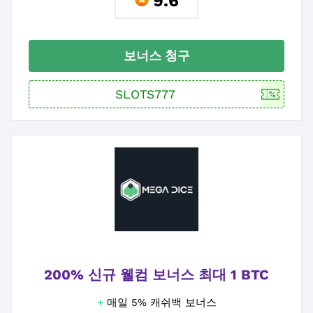
9.6
보너스 청구
200% 신규 웰컴 보너스 최대 1 BTC
+
매일 5% 캐쉬백 보너스