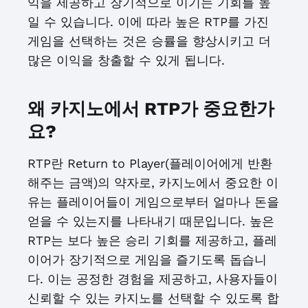
익을 제공하고 장기적으로 이기는 기회를 높
일 수 있습니다. 이에 따라 높은 RTP를 가진
게임을 선택하는 것은 승률을 향상시키고 더
많은 이익을 창출할 수 있게 됩니다.
왜 카지노에서 RTP가 중요한가
요?
RTP란 Return to Player(플레이어에게 반환
해주는 금액)의 약자로, 카지노에서 중요한 이
유는 플레이어들이 게임으로부터 얼마나 돈을
얻을 수 있는지를 나타내기 때문입니다. 높은
RTP는 보다 높은 승리 기회를 제공하고, 플레
이어가 장기적으로 게임을 즐기도록 돕습니
다. 이는 공정한 경험을 제공하고, 사용자들이
신뢰할 수 있는 카지노를 선택할 수 있도록 합