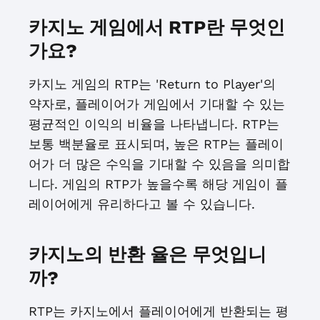
카지노 게임에서 RTP란 무엇인
가요?
카지노 게임의 RTP는 'Return to Player'의
약자로, 플레이어가 게임에서 기대할 수 있는
평균적인 이익의 비율을 나타냅니다. RTP는
보통 백분율로 표시되며, 높은 RTP는 플레이
어가 더 많은 수익을 기대할 수 있음을 의미합
니다. 게임의 RTP가 높을수록 해당 게임이 플
레이어에게 유리하다고 볼 수 있습니다.
카지노의 반환 율은 무엇입니
까?
RTP는 카지노에서 플레이어에게 반환되는 평