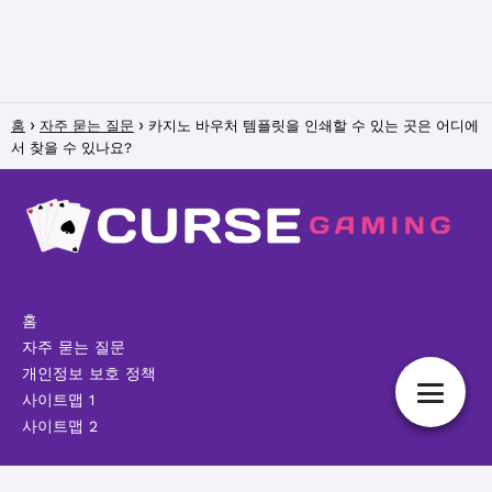
홈
자주 묻는 질문
카지노 바우처 템플릿을 인쇄할 수 있는 곳은 어디에
서 찾을 수 있나요?
홈
자주 묻는 질문
개인정보 보호 정책
사이트맵 1
사이트맵 2