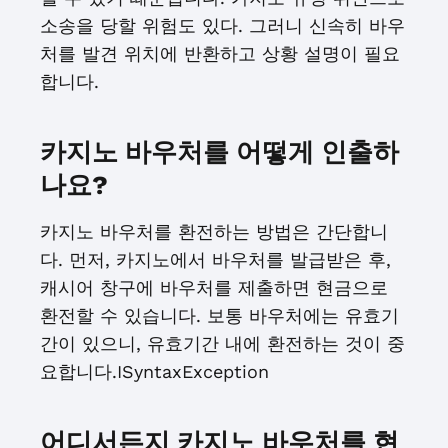
소송을 당할 위험도 있다. 그러니 신속히 바우
처를 발견 위치에 반환하고 상황 설명이 필요
합니다.
카지노 바우처를 어떻게 인출하
나요?
카지노 바우처를 환전하는 방법은 간단합니
다. 먼저, 카지노에서 바우처를 발급받은 후,
캐시어 창구에 바우처를 제출하면 현금으로
환전할 수 있습니다. 보통 바우처에는 유효기
간이 있으니, 유효기간 내에 환전하는 것이 중
요합니다.ISyntaxException
어디서든지 카지노 바우처를 현