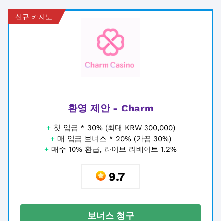
신규 카지노
환영 제안 - Charm
+
첫 입금 * 30% (최대 KRW 300,000)
+
매 입금 보너스 * 20% (가끔 30%)
+
매주 10% 환급, 라이브 리베이트 1.2%
9.7
보너스 청구