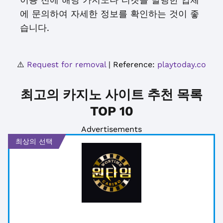
에 문의하여 자세한 정보를 확인하는 것이 좋
습니다.
⚠️
Request for removal
| Reference:
playtoday.co
최고의 카지노 사이트 추천 목록
TOP 10
Advertisements
최상의 선택