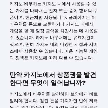
카지노 바우처는 카지노 내에서 사용할 수 있
는 가치를 나타내는 전자 또는 종이 형태의 쿠
폰이며, 현금처럼 사용됩니다. 플레이어는 이
바우처를 돈으로 교환하거나 카지노 내에서
게임을 할 때 일정 금액을 차감하는 데 사용할
수 있습니다. 카지노 바우처에는 유효기간이
있으며, 흔히 카지노 내의 다양한 시설과 서비
스에서 사용할 수 있습니다. 이용 가능한 게임
과 정책은 카지노에 따라 다를 수 있습니다.
만약 카지노에서 상품권을 발견
한다면 무엇이 일어납니까?
카지노에서 바우처를 발견하면 보안에게 바로
알려야 합니다. 걸린 돈을 가져가면 법에 저촉
될 수 있기 때문입니다. 카지노 규정 위반으로