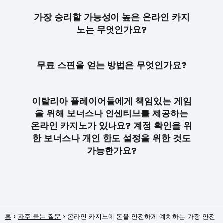
가장 승리할 가능성이 높은 온라인 카지
노는 무엇인가요?
무료 스핀을 얻는 방법은 무엇인가요?
이탈리아 플레이어들에게 책임있는 게임
을 위해 보너스나 인센티브를 제공하는
온라인 카지노가 있나요? 계정 확인을 위
한 보너스나 개인 한도 설정을 위한 것도
가능한가요?
홈
자주 묻는 질문
온라인 카지노에 돈을 안전하게 예치하는 가장 안전