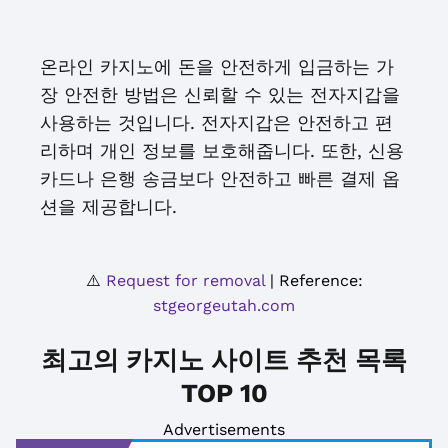
온라인 카지노에 돈을 안전하게 입금하는 가
장 안전한 방법은 신뢰할 수 있는 전자지갑을
사용하는 것입니다. 전자지갑은 안전하고 편
리하며 개인 정보를 보호해줍니다. 또한, 신용
카드나 은행 송금보다 안전하고 빠른 결제 옵
션을 제공합니다.
⚠️
Request for removal
| Reference:
stgeorgeutah.com
최고의 카지노 사이트 추천 목록
TOP 10
Advertisements