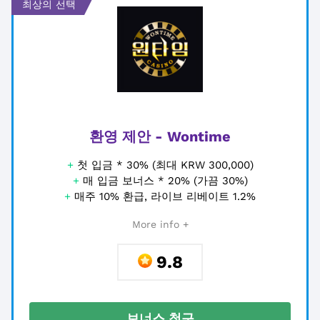
최상의 선택
환영 제안 - Wontime
+
첫 입금 * 30% (최대 KRW 300,000)
+
매 입금 보너스 * 20% (가끔 30%)
+
매주 10% 환급, 라이브 리베이트 1.2%
More info +
9.8
보너스 청구