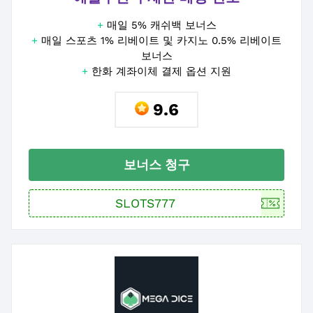
+
매일 5% 캐쉬백 보너스
+
매일 스포츠 1% 리베이트 및 카지노 0.5% 리베이트
보너스
+
한화 계좌이체 결제 옵션 지원
9.6
보너스 청구