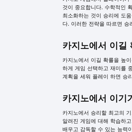
것이 중요합니다. 수학적인 
최소화하는 것이 승리에 도움
다. 이러한 전략을 따르면 승
카지노에서 이길 
카지노에서 이길 확률을 높이
하게 게임 선택하고 재미를 
계획을 세워 플레이 하면 승
카지노에서 이기기
카지노에서 승리할 최고의 기
알려진 게임에 대해 학습하고
배우고 감독할 수 있는 능력이 중