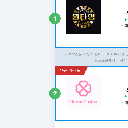
+
1
+
매
이 프로모션은 특정 약관에 따르며 여기에 
프로모션에서 어떻게 
신규 카지노
+
2
+
매