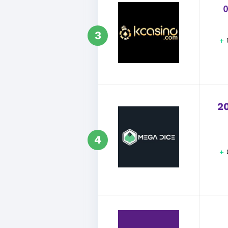
3
+
2
4
+