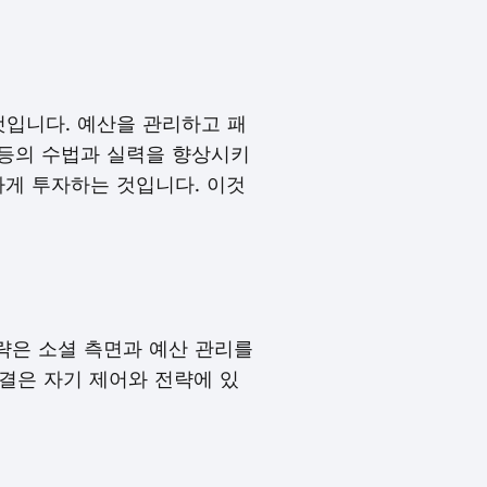
입니다. 예산을 관리하고 패
룰렛 등의 수법과 실력을 향상시키
하게 투자하는 것입니다. 이것
략은 소셜 측면과 예산 관리를
결은 자기 제어와 전략에 있