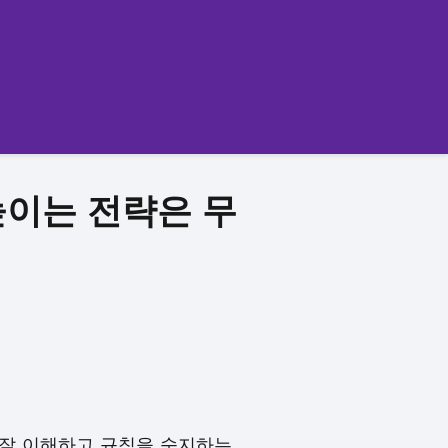
높이는 전략은 무
 잘 이해하고 규칙을 숙지하는