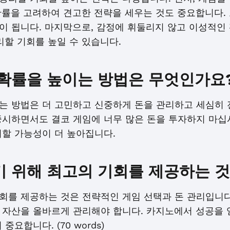
확률을 고려하여 견고한 전략을 세우는 것도 중요합니다.
이 됩니다. 마지막으로, 감정에 휘둘리지 않고 이성적인
리할 기회를 높일 수 있습니다.
확률을 높이는 방법은 무엇인가요
는 방법은 더 고민하고 신중하게 돈을 관리하고 세심히 
중시하면서도 결코 게임에 너무 많은 돈을 투자하지 마십
리할 가능성이 더 높아집니다.
 위해 최고의 기회를 제공하는 
회를 제공하는 것은 전략적인 게임 선택과 돈 관리입니다
 자산을 올바르게 관리해야 합니다. 카지노에서 성공을 
요합니다. (70 words)