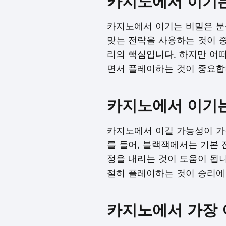
카지노에서 이기
카지노에서 이기는 비밀은 분석
맞는 전략을 사용하는 것이 중
리의 핵심입니다. 하지만 어
면서 플레이하는 것이 중요합
카지노에서 이기는
카지노에서 이길 가능성이 가
를 들어, 블랙잭에서는 기본
정을 내리는 것이 도움이 됩니
절히 플레이하는 것이 승리에 
카지노에서 가장 