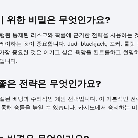
 위한 비밀은 무엇인가요?
행된 통제된 리스크와 확률에 근거한 전략을 사용하는 것
하는 것이 중요합니다. Judi blackjack, 포커, 
 가장 중요한 것은 이기고 싶은 욕망을 컨트롤하고 현명
입니다.
좋은 전략은 무엇인가요?
절된 베팅과 수리적인 게임 선택입니다. 이 기본적인 전
 통해 승률을 높일 수 있습니다. 카지노에서 승리하는 비