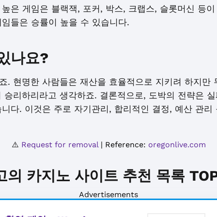
높은 게임은 블랙잭, 포커, 박스, 크랩스, 슬롯머신 등이
게임들은 승률이 높을 수 있습니다.
있나요?
죠. 현명한 사람들은 재산을 효율적으로 지키려 하지만 
 승리하리라고 생각하죠. 결론적으로, 도박의 전략은 실
니다. 이것은 주로 자기관리, 합리적인 결정, 예산 관리
⚠️
Request for removal
| Reference:
oregonlive.com
고의 카지노 사이트 추천 목록 TOP 
Advertisements