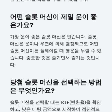
어떤 슬롯 머신이 제일 운이 좋
은가요?
가장 운이 좋은 슬롯 머신은 없습니다. 슬롯
머신은 운이나 우연에 의해 결정되므로 어떤
슬롯 머신이든 플레이할 때 행운을 누릴 수 있
습니다. 중요한 것은 즐기면서 즐기는 것입니
다.
당첨 슬롯 머신을 선택하는 방법
은 무엇인가요?
슬롯 머신을 선택할 때는 RTP(반환율)을 확인
하고, 낮은 베팅 금액으로 시작하여 점진적으