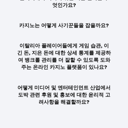
엇인가요?
카지노는 어떻게 사기꾼들을 잡을까요?
이탈리아 플레이어들에게 게임 습관, 이
긴 돈, 지은 돈에 대한 상세 통계를 제공하
여 뱅크롤 관리를 더 잘할 수 있도록 도와
주는 온라인 카지노 플랫폼이 있나요?
어떻게 미디어 및 엔터테인먼트 산업에서
도박 관련 후원 및 홍보에 대한 윤리적 고
려사항을 해결할까요?