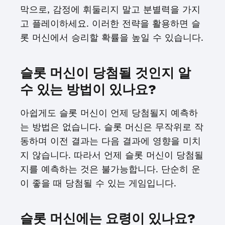
막으로, 감정에 휘둘리지 말고 분별력을 가지
고 플레이하세요. 이러한 전략을 활용하면 슬
롯 머신에서 승리할 확률을 높일 수 있습니다.
슬롯 머신이 당첨될 것인지 알
수 있는 방법이 있나요?
아쉽게도 슬롯 머신이 언제 당첨될지 예측하
는 방법은 없습니다. 슬롯 머신은 무작위로 작
동하며 이전 결과는 다음 결과에 영향을 미치
지 않습니다. 따라서 언제 슬롯 머신이 당첨될
지를 예측하는 것은 불가능합니다. 단순히 운
이 좋을 때 당첨될 수 있는 게임입니다.
슬롯 머신에는 요령이 있나요?