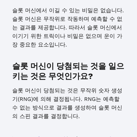
슬롯 머신에서 이길 수 있는 비밀은 없습니다.
슬롯 머신은 무작위로 작동하며 예측할 수 없
는 결과를 제공합니다. 따라서 슬롯 머신에서
이기기 위한 트릭이나 비밀은 없으며 운이 가
장 중요한 요소입니다.
슬롯 머신이 당첨되는 것을 일으
키는 것은 무엇인가요?
슬롯 머신이 당첨되는 것은 무작위 숫자 생성
기(RNG)에 의해 결정됩니다. RNG는 예측할
수 없는 방식으로 결과를 생성하여 슬롯 머신
의 스핀 결과를 결정합니다.