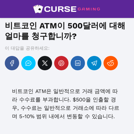
비트코인 ATM이 500달러에 대해
얼마를 청구합니까?
이 대답을 공유하세요:
비트코인 ATM은 일반적으로 거래 금액에 따
라 수수료를 부과합니다. $500을 인출할 경
우, 수수료는 일반적으로 거래소에 따라 다르
며 5-10% 범위 내에서 변동할 수 있습니다.