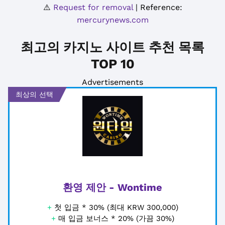
⚠️
Request for removal
| Reference:
mercurynews.com
최고의 카지노 사이트 추천 목록
TOP 10
Advertisements
최상의 선택
환영 제안 - Wontime
+
첫 입금 * 30% (최대 KRW 300,000)
+
매 입금 보너스 * 20% (가끔 30%)