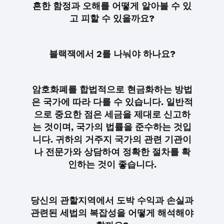
흔한 함정과 오해를 어떻게 알아볼 수 있
고 피할 수 있을까요?
블랙잭에서 2를 나눠야 하나요?
암호화폐를 합법적으로 현금화하는 방법
은 국가에 따라 다를 수 있습니다. 일반적
으로 중요한 점은 세금을 제대로 신고하
는 것이며, 국가의 법률을 준수하는 것입
니다. 귀하의 거주지 국가의 관련 기관이
나 전문가와 상담하여 정확한 절차를 확
인하는 것이 좋습니다.
당신의 관할지역에서 도박 수익과 손실과
관련된 세법의 복잡성을 어떻게 해석해야